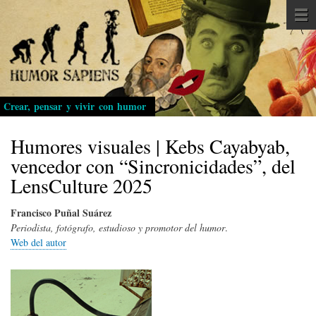
Pasar
al
contenido
principal
Crear, pensar y vivir con humor
Humores visuales | Kebs Cayabyab,
vencedor con “Sincronicidades”, del
LensCulture 2025
Francisco Puñal Suárez
Periodista, fotógrafo, estudioso y promotor del humor
.
Web del autor