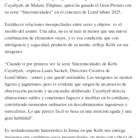
Cayabyab, de Makati, Filipinas, quien ha ganado el Gran Premio con
su serie “Sincronicidades” en el concurso de LensCulture 2025.
Establecer relaciones insospechadas entre seres y objetos es el
meollo del asunto. Una idea, no es ni más ni menos que una nueva
combinación de elementos viejos, y es esa condición, que con
inteligencia y sagacidad, producto de su mente, refleja Kebs en sus
imágenes.
“Cuando vi por primera vez la serie Sincronicidades de Kebs
Cayabyab, -expresa Laura Sackett, Directora Creativa de
LensCultura - sonreí y me quedé mirándola. Las imágenes se sienten
ligeras y juguetonas, pero es evidente que surgen de un proceso de
observación paciente y un encuadre deliberado. Cayabyab detecta
alineaciones sutiles y conexiones fugaces e insólitas en lo cotidiano,
convirtiendo momentos ordinarios en descubrimientos ingeniosos y
surrealistas. Lo que parece fácil se basa en una atención aguda y una
gran habilidad”.
Es verdaderamente humorístico la forma en que Kebs nos entrega
imágenes que combinan cosas insospechadas: un perro con cabeza de