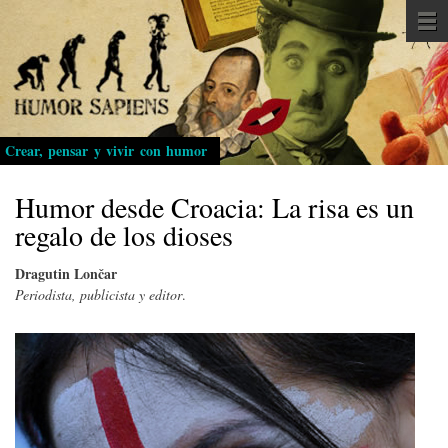
Pasar
al
contenido
principal
Crear, pensar y vivir con humor
Humor desde Croacia: La risa es un
regalo de los dioses
Dragutin Lončar
Periodista, publicista y editor
.