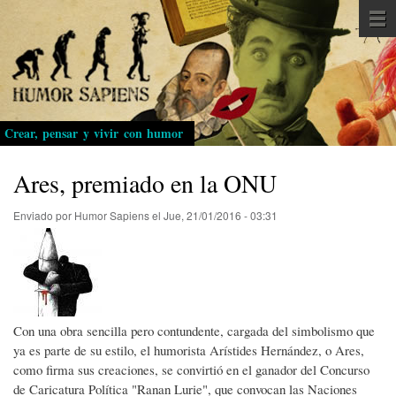
Pasar
al
contenido
principal
Crear, pensar y vivir con humor
Ares, premiado en la ONU
Enviado por
Humor Sapiens
el
Jue, 21/01/2016 - 03:31
Con una obra sencilla pero contundente, cargada del simbolismo que
ya es parte de su estilo, el humorista Arístides Hernández, o Ares,
como firma sus creaciones, se convirtió en el ganador del Concurso
de Caricatura Política "Ranan Lurie", que convocan las Naciones