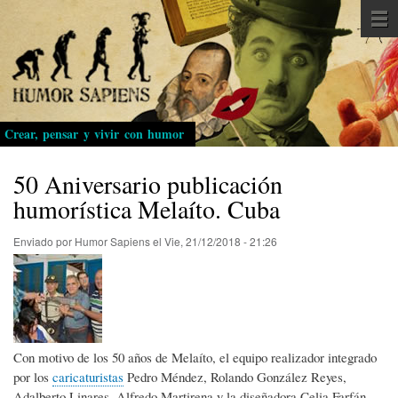
Pasar
al
contenido
principal
Crear, pensar y vivir con humor
50 Aniversario publicación
humorística Melaíto. Cuba
Enviado por
Humor Sapiens
el
Vie, 21/12/2018 - 21:26
Con motivo de los 50 años de Melaíto, el equipo realizador integrado
por los
caricaturistas
Pedro Méndez, Rolando González Reyes,
Adalberto Linares, Alfredo Martirena y la diseñadora Celia Farfán,