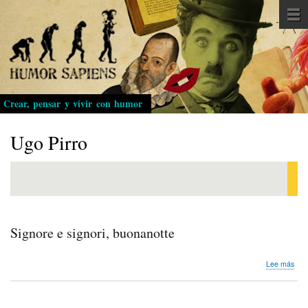
Pasar
al
contenido
principal
Crear, pensar y vivir con humor
Ugo Pirro
Signore e signori, buonanotte
sob
Lee más
Sig
e
sign