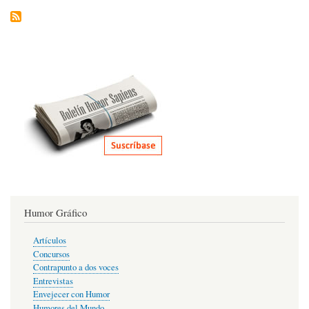
buo
Humor Gráfico
Artículos
Concursos
Contrapunto a dos voces
Entrevistas
Envejecer con Humor
Humores del Mundo