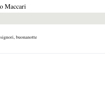
E
P
E
o Maccari
O
I
L
R
N
Í
 signori, buonanotte
Í
I
C
A
Ó
U
D
N
L
E
Y
A