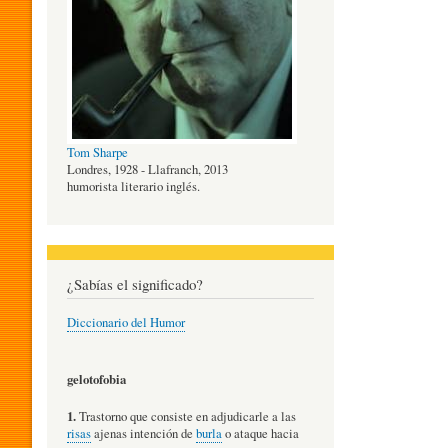
O
G
Tom Sharpe
Í
Londres, 1928 - Llafranch, 2013
humorista literario inglés.
A
¿Sabías el significado?
D
Diccionario del Humor
E
gelotofobia
1.
Trastorno que consiste en adjudicarle a las
L
risas
ajenas intención de
burla
o ataque hacia