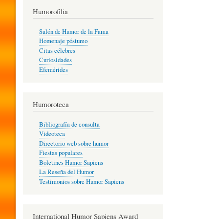
T
Humorofilia
Salón de Humor de la Fama
Homenaje póstumo
I
Citas célebres
Curiosidades
Efemérides
L
Humoroteca
Y
Bibliografía de consulta
Videoteca
H
Directorio web sobre humor
Fiestas populares
Boletines Humor Sapiens
U
La Reseña del Humor
Testimonios sobre Humor Sapiens
M
International Humor Sapiens Award