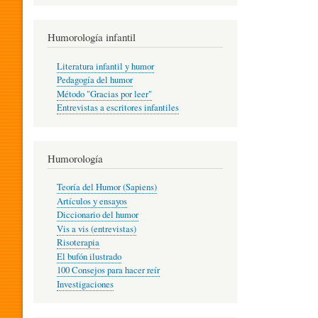
R
Humorología infantil
A
Literatura infantil y humor
Pedagogía del humor
Método "Gracias por leer"
I
Entrevistas a escritores infantiles
N
Humorología
Teoría del Humor (Sapiens)
F
Artículos y ensayos
Diccionario del humor
Vis a vis (entrevistas)
A
Risoterapia
El bufón ilustrado
100 Consejos para hacer reír
Investigaciones
N