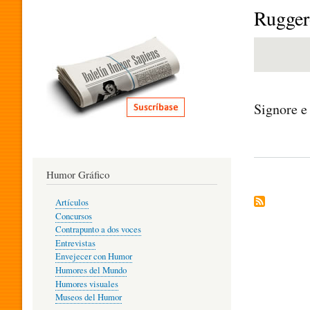
I
Rugger
T
E
Signore e
R
Humor Gráfico
A
Artículos
Concursos
T
Contrapunto a dos voces
Entrevistas
Envejecer con Humor
Humores del Mundo
U
Humores visuales
Museos del Humor