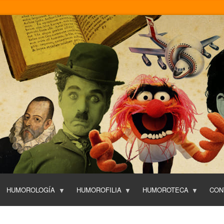
Pasar
al
contenido
principal
HUMOROLOGÍA
HUMOROFILIA
HUMOROTECA
CON
T
O
P