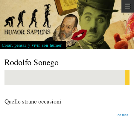
Pasar
al
contenido
principal
Crear, pensar y vivir con humor
Rodolfo Sonego
Quelle strane occasioni
sob
Lee más
Quel
stra
occa