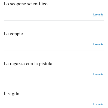
Lo scopone scientifico
sob
Lee más
Lo
sco
scie
Le coppie
sob
Lee más
Le
cop
La ragazza con la pistola
sob
Lee más
La
rag
con
la
Il vigile
pist
sob
Lee más
Il