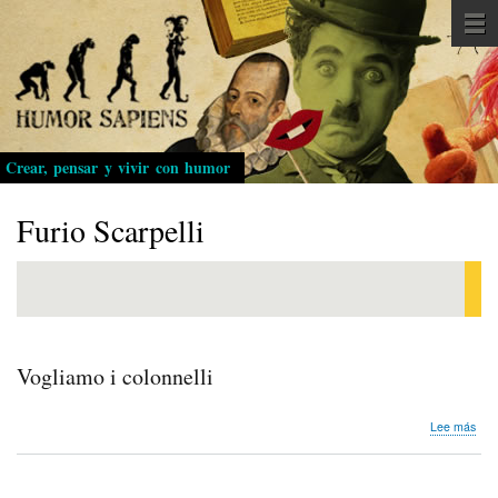
Pasar
al
contenido
principal
Crear, pensar y vivir con humor
Furio Scarpelli
Vogliamo i colonnelli
sob
Lee más
Vog
i
colo