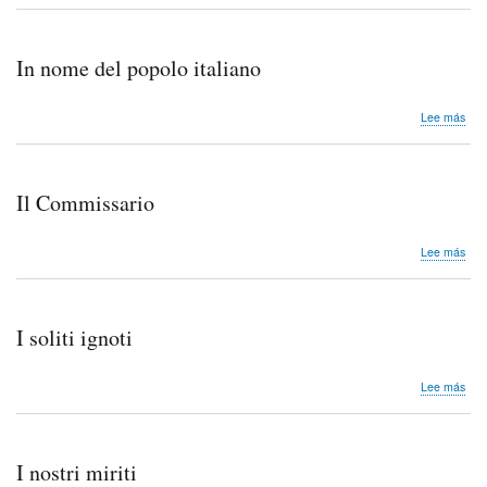
io,
io...
e
In nome del popolo italiano
gli
altri
sob
Lee más
In
nom
del
pop
Il Commissario
ital
sob
Lee más
Il
Com
I soliti ignoti
sob
Lee más
I
soliti
igno
I nostri miriti