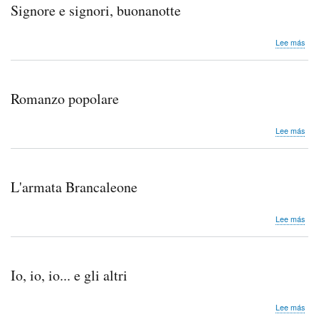
Signore e signori, buonanotte
sob
Lee más
Sig
e
sign
buo
Romanzo popolare
sob
Lee más
Rom
pop
L'armata Brancaleone
sob
Lee más
L'a
Bra
Io, io, io... e gli altri
sob
Lee más
Io,