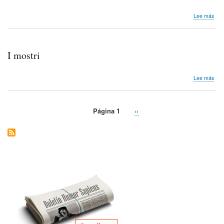
sob
Lee más
I
nost
mirit
I mostri
sob
Lee más
I
most
Página 1
Siguiente
››
Paginación
página