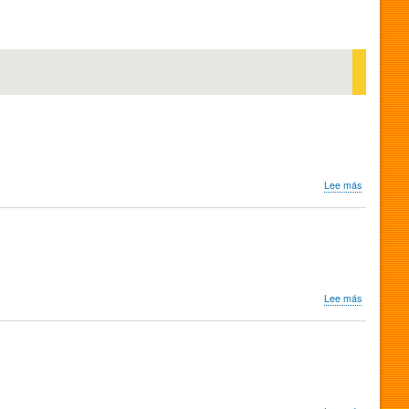
sobre
Lee más
Signore
e
signori,
buonanott
sobre
Lee más
Quelle
strane
occasioni