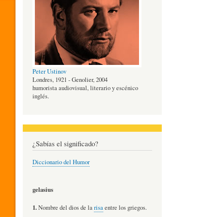
O
G
Peter Ustinov
Í
Londres, 1921 - Genolier, 2004
humorista audiovisual, literario y escénico
inglés.
A
D
¿Sabías el significado?
Diccionario del Humor
E
gelasius
L
1.
Nombre del dios de la
risa
entre los griegos.