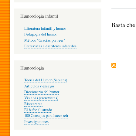
R
Humorología infantil
Basta che 
A
Literatura infantil y humor
Pedagogía del humor
Método "Gracias por leer"
I
Entrevistas a escritores infantiles
N
Humorología
Teoría del Humor (Sapiens)
F
Artículos y ensayos
Diccionario del humor
Vis a vis (entrevistas)
A
Risoterapia
El bufón ilustrado
100 Consejos para hacer reír
Investigaciones
N