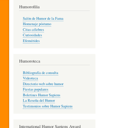
T
Humorofilia
Salón de Humor de la Fama
Homenaje póstumo
I
Citas célebres
Curiosidades
Efemérides
L
Humoroteca
Y
Bibliografía de consulta
Videoteca
H
Directorio web sobre humor
Fiestas populares
Boletines Humor Sapiens
U
La Reseña del Humor
Testimonios sobre Humor Sapiens
M
International Humor Sapiens Award