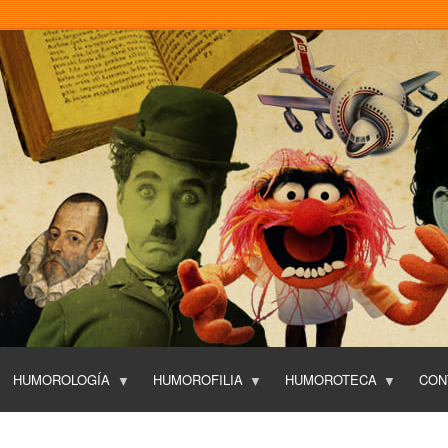
Pasar
al
contenido
principal
HUMOROLOGÍA
HUMOROFILIA
HUMOROTECA
CON
T
O
P