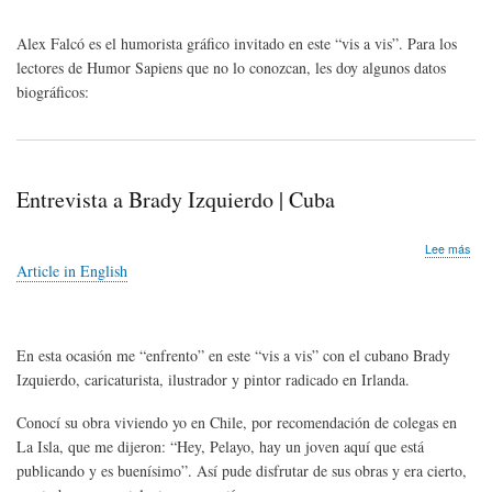
Fal
|
Alex Falcó es el humorista gráfico invitado en este “vis a vis”. Para los
Cub
lectores de Humor Sapiens que no lo conozcan, les doy algunos datos
biográficos:
Entrevista a Brady Izquierdo | Cuba
sob
Lee más
Entr
Article in English
a
Bra
Izqu
|
En esta ocasión me “enfrento” en este “vis a vis” con el cubano Brady
Cub
Izquierdo, caricaturista, ilustrador y pintor radicado en Irlanda.
Conocí su obra viviendo yo en Chile, por recomendación de colegas en
La Isla, que me dijeron: “Hey, Pelayo, hay un joven aquí que está
publicando y es buenísimo”. Así pude disfrutar de sus obras y era cierto,