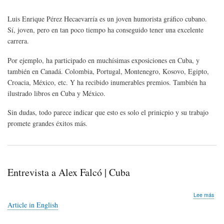
E.
Pér
Luis Enrique Pérez Hecaevarría es un joven humorista gráfico cubano.
Hec
"Lui
Sí, joven, pero en tan poco tiempo ha conseguido tener una excelente
|
carrera.
Cub
Por ejemplo, ha participado en muchísimas exposiciones en Cuba, y
también en Canadá. Colombia, Portugal, Montenegro, Kosovo, Egipto,
Croacia, México, etc. Y ha recibido inumerables premios. También ha
ilustrado libros en Cuba y México.
Sin dudas, todo parece indicar que esto es solo el prinicpio y su trabajo
promete grandes éxitos más.
Entrevista a Alex Falcó | Cuba
sob
Lee más
Entr
Article in English
a
Alex