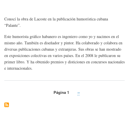
Enr
Lac
|
Conocí la obra de Lacoste en la publicación humorística cubana
Cub
“Palante”.
Este humorista gráfico habanero es ingeniero como yo y nacimos en el
mismo año. También es diseñador y pintor. Ha colaborado y colabora en
diversas publicaciones cubanas y extranjeras. Sus obras se han mostrado
en exposiciones colectivas en varios países. En el 2008 le publicaron su
primer libro. Y ha obtenido premios y disticiones en concursos nacionales
e internacionales.
Página 1
Siguiente
››
Paginación
página