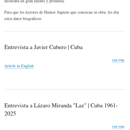
mostraba un gran talento y prometía.
Para que los lectores de Humor Sapiens que conozcan su obra, les doy
estos datos biográficos:
Entrevista a Javier Cubero | Cuba
sob
Lee más
Entr
Article in English
a
Javi
Cub
|
Cub
Entrevista a Lázaro Miranda "Laz" | Cuba 1961-
2025
sob
Lee más