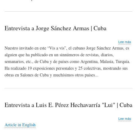
Entrevista a Jorge Sánchez Armas | Cuba
sob
Lee más
Entr
Nuestro invitado en este “Vis a vis”, el cubano Jorge Sánchez Armas, es
a
alguien que ha publicado en un sinnúmeros de revistas, diarios,
Jor
semanarios, etc., de Cuba y de países como Argentina, Malasia, Turquía.
Sán
Arm
Ha realizado 19 exposiciones personales y 25 colectivas, mostrando sus
|
obras en Salones de Cuba y muchísimos otros países...
Cub
Entrevista a Luis E. Pérez Hechavarría "Lui" | Cuba
sob
Lee más
Entr
Article in English
a
Luis