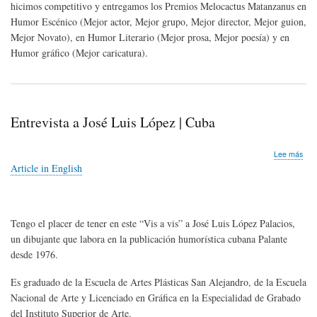
hicimos competitivo y entregamos los Premios Melocactus Matanzanus en
Humor Escénico (Mejor actor, Mejor grupo, Mejor director, Mejor guion,
Mejor Novato), en Humor Literario (Mejor prosa, Mejor poesía) y en
Humor gráfico (Mejor caricatura).
Entrevista a José Luis López | Cuba
sob
Lee más
Entr
Article in English
a
Jos
Luis
Lóp
Tengo el placer de tener en este “Vis a vis” a José Luis López Palacios,
|
Cub
un dibujante que labora en la publicación humorística cubana Palante
desde 1976.
Es graduado de la Escuela de Artes Plásticas San Alejandro, de la Escuela
Nacional de Arte y Licenciado en Gráfica en la Especialidad de Grabado
del Instituto Superior de Arte.