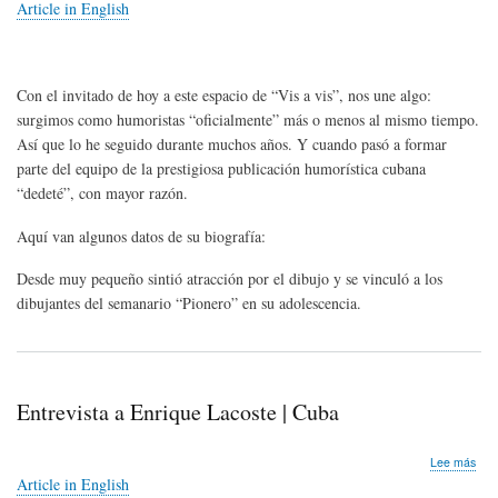
Entr
Article in English
a
Láz
Mir
"Laz
Con el invitado de hoy a este espacio de “Vis a vis”, nos une algo:
|
Cub
surgimos como humoristas “oficialmente” más o menos al mismo tiempo.
196
Así que lo he seguido durante muchos años. Y cuando pasó a formar
202
parte del equipo de la prestigiosa publicación humorística cubana
“dedeté”, con mayor razón.
Aquí van algunos datos de su biografía:
Desde muy pequeño sintió atracción por el dibujo y se vinculó a los
dibujantes del semanario “Pionero” en su adolescencia.
Entrevista a Enrique Lacoste | Cuba
sob
Lee más
Entr
Article in English
a