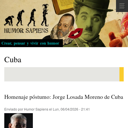
Pasar
al
contenido
principal
Crear, pensar y vivir con humor
Cuba
Homenaje póstumo: Jorge Losada Moreno de Cuba
Enviado por
Humor Sapiens
el
Lun, 06/04/2026 - 21:41