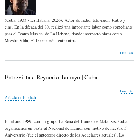
(Cuba, 1933 - La Habana, 2026). Actor de radio, televisión, teatro y
cine. En la década del 80, realizó una importante labor como comediante
para el Teatro Musical de La Habana, donde interpretó obras como
Maestra Vida, El Decamerón, entre otras.
sob
Lee más
Hom
pós
Jor
Los
Entrevista a Reynerio Tamayo | Cuba
Mor
de
Cub
sob
Lee más
Entr
Article in English
a
Rey
Tam
|
En el año 1989, con mi grupo La Seña del Humor de Matanzas, Cuba,
Cub
organizamos un Festival Nacional de Humor con motivo de nuestro 5°
Aniversario (fue el antecesor directo de los Aquelarres actuales). Lo