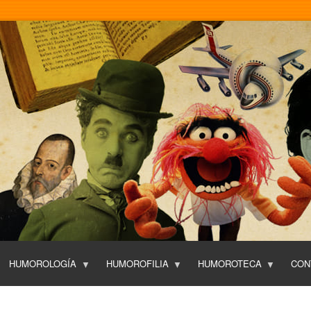
Pasar
al
contenido
principal
HUMOROLOGÍA
HUMOROFILIA
HUMOROTECA
CON
T
O
P