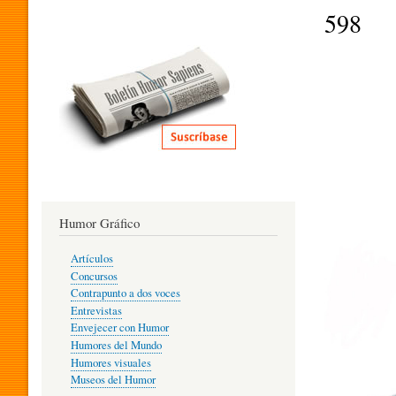
I
598
T
E
R
Humor Gráfico
A
Artículos
Concursos
T
Contrapunto a dos voces
Entrevistas
Envejecer con Humor
Humores del Mundo
U
Humores visuales
Museos del Humor