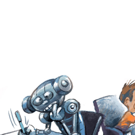
E
P
E
O
I
L
R
N
Í
Í
I
C
A
Ó
U
D
N
L
E
Y
A