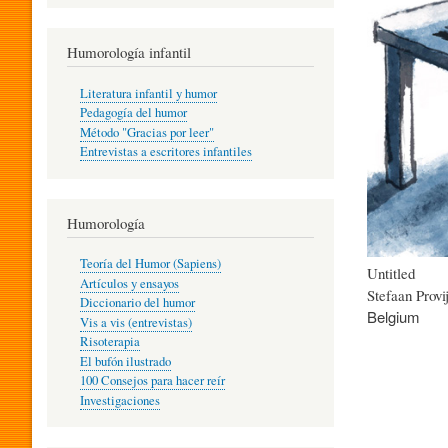
R
Humorología infantil
A
Literatura infantil y humor
Pedagogía del humor
Método "Gracias por leer"
I
Entrevistas a escritores infantiles
N
Humorología
Teoría del Humor (Sapiens)
Untitled
F
Artículos y ensayos
Stefaan Provi
Diccionario del humor
Belgium
Vis a vis (entrevistas)
A
Risoterapia
El bufón ilustrado
100 Consejos para hacer reír
Investigaciones
N