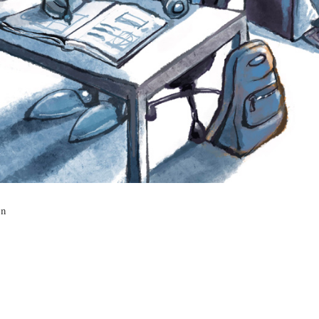
L
A
S
H
C
D
U
T
E
M
U
H
O
A
U
jn
R
L
M
(
I
O