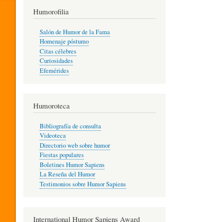
T
Humorofilia
Salón de Humor de la Fama
Homenaje póstumo
I
Citas célebres
Curiosidades
Efemérides
L
Humoroteca
Y
Bibliografía de consulta
Videoteca
H
Directorio web sobre humor
Fiestas populares
Boletines Humor Sapiens
U
La Reseña del Humor
Testimonios sobre Humor Sapiens
M
International Humor Sapiens Award