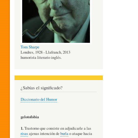
O
G
Tom Sharpe
Í
Londres, 1928 - Llafranch, 2013
humorista literario inglés.
A
¿Sabías el significado?
D
Diccionario del Humor
E
gelotofobia
1.
Trastorno que consiste en adjudicarle a las
L
risas
ajenas intención de
burla
o ataque hacia