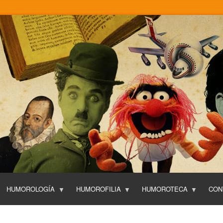
Pasar
al
contenido
principal
HUMOROLOGÍA
HUMOROFILIA
HUMOROTECA
CON
T
O
P