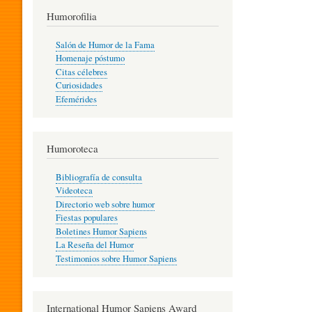
T
Humorofilia
Salón de Humor de la Fama
Homenaje póstumo
I
Citas célebres
Curiosidades
Efemérides
L
Humoroteca
Y
Bibliografía de consulta
Videoteca
H
Directorio web sobre humor
Fiestas populares
Boletines Humor Sapiens
U
La Reseña del Humor
Testimonios sobre Humor Sapiens
M
International Humor Sapiens Award