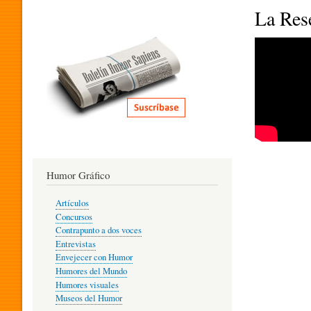
I
La Res
T
E
R
Humor Gráfico
A
Artículos
Concursos
T
Contrapunto a dos voces
Entrevistas
Envejecer con Humor
Humores del Mundo
U
Humores visuales
Museos del Humor