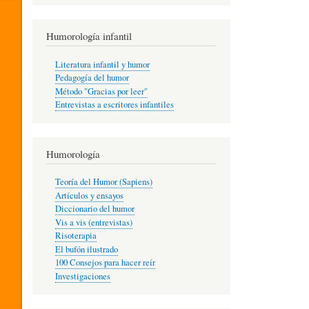
R
Humorología infantil
A
Literatura infantil y humor
Pedagogía del humor
Método "Gracias por leer"
I
Entrevistas a escritores infantiles
N
Humorología
Teoría del Humor (Sapiens)
F
Artículos y ensayos
Diccionario del humor
Vis a vis (entrevistas)
A
Risoterapia
El bufón ilustrado
100 Consejos para hacer reír
Investigaciones
N