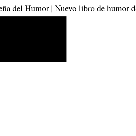
E
P
E
eña del Humor | Nuevo libro de humor d
O
I
L
R
N
Í
Í
I
C
A
Ó
U
D
N
L
E
Y
A