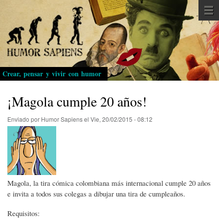
Pasar
al
contenido
principal
Crear, pensar y vivir con humor
¡Magola cumple 20 años!
Enviado por
Humor Sapiens
el
Vie, 20/02/2015 - 08:12
Magola, la tira cómica colombiana más internacional cumple 20 años
e invita a todos sus colegas a dibujar una tira de cumpleaños.
Requisitos: