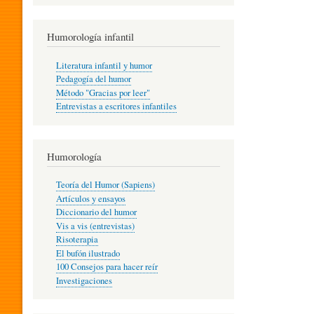
R
Humorología infantil
A
Literatura infantil y humor
Pedagogía del humor
Método "Gracias por leer"
I
Entrevistas a escritores infantiles
N
Humorología
Teoría del Humor (Sapiens)
F
Artículos y ensayos
Diccionario del humor
Vis a vis (entrevistas)
A
Risoterapia
El bufón ilustrado
100 Consejos para hacer reír
Investigaciones
N