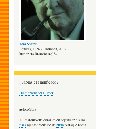
O
G
Tom Sharpe
Í
Londres, 1928 - Llafranch, 2013
humorista literario inglés.
A
¿Sabías el significado?
D
Diccionario del Humor
E
gelotofobia
1.
Trastorno que consiste en adjudicarle a las
L
risas
ajenas intención de
burla
o ataque hacia