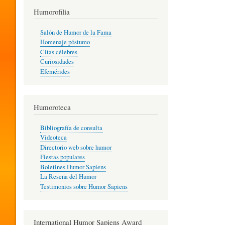
T
Humorofilia
Salón de Humor de la Fama
Homenaje póstumo
I
Citas célebres
Curiosidades
Efemérides
L
Humoroteca
Y
Bibliografía de consulta
Videoteca
H
Directorio web sobre humor
Fiestas populares
Boletines Humor Sapiens
U
La Reseña del Humor
Testimonios sobre Humor Sapiens
M
International Humor Sapiens Award