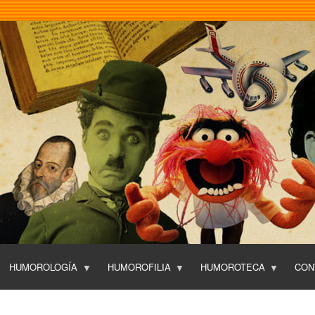
Pasar
al
contenido
principal
HUMOROLOGÍA
HUMOROFILIA
HUMOROTECA
CON
T
O
P