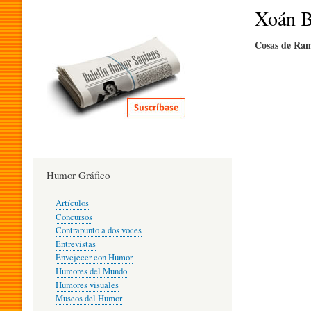
I
Xoán B
Cosas de Ra
T
E
R
Humor Gráfico
A
Artículos
Concursos
T
Contrapunto a dos voces
Entrevistas
Envejecer con Humor
Humores del Mundo
U
Humores visuales
Museos del Humor