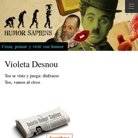
Pasar
al
contenido
principal
Crear, pensar y vivir con humor
Violeta Desnou
Teo se viste y juega: disfraces
Teo, vamos al circo