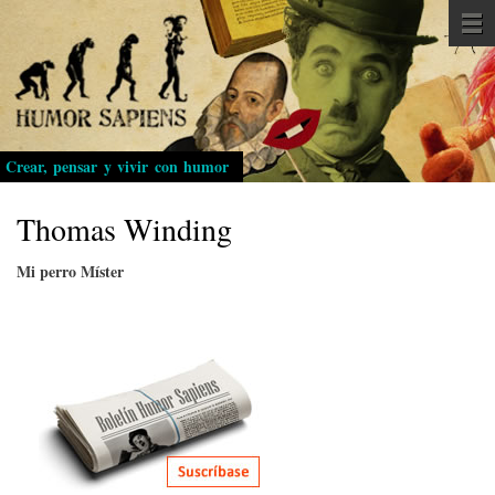
Pasar
al
contenido
principal
Crear, pensar y vivir con humor
Thomas Winding
Mi perro Míster