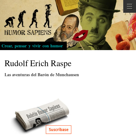
Pasar
al
contenido
principal
Crear, pensar y vivir con humor
Rudolf Erich Raspe
Las aventuras del Barón de Munchausen