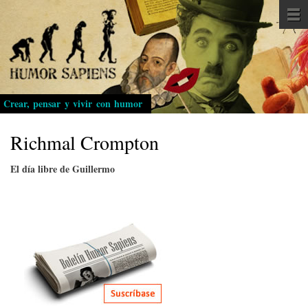
Pasar
al
contenido
principal
Crear, pensar y vivir con humor
Richmal Crompton
El día libre de Guillermo