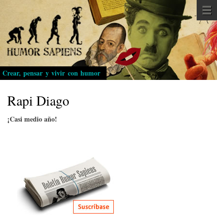
Pasar
al
contenido
principal
Crear, pensar y vivir con humor
Rapi Diago
¡Casi medio año!