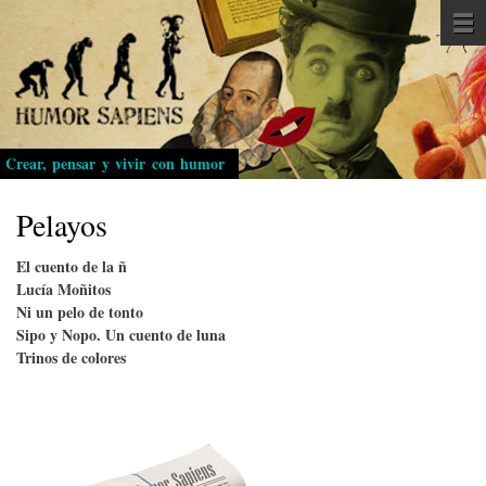
Pasar
al
contenido
principal
Crear, pensar y vivir con humor
Pelayos
El cuento de la ñ
Lucía Moñitos
Ni un pelo de tonto
Sipo y Nopo. Un cuento de luna
Trinos de colores