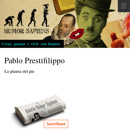
Pasar
al
contenido
principal
Crear, pensar y vivir con humor
Pablo Prestifilippo
La planta del pie