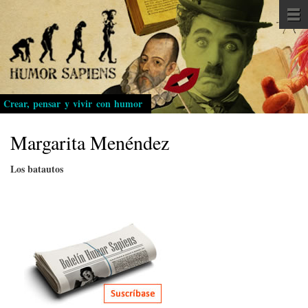
Pasar
al
contenido
principal
Crear, pensar y vivir con humor
Margarita Menéndez
Los batautos