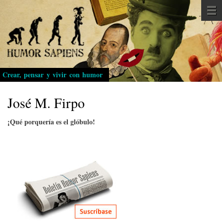
Pasar
al
contenido
principal
Crear, pensar y vivir con humor
José M. Firpo
¡Qué porquería es el glóbulo!