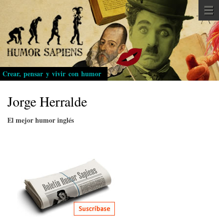
Pasar
al
contenido
principal
Crear, pensar y vivir con humor
Jorge Herralde
El mejor humor inglés