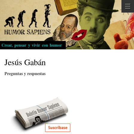
Pasar
al
contenido
principal
Crear, pensar y vivir con humor
Jesús Gabán
Preguntas y respuestas