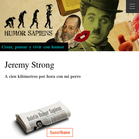
Pasar
al
contenido
principal
Crear, pensar y vivir con humor
Jeremy Strong
A cien kilómetros por hora con mi perro