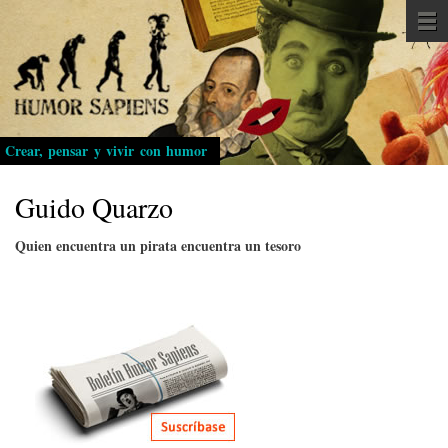
Pasar
al
contenido
principal
Crear, pensar y vivir con humor
Guido Quarzo
Quien encuentra un pirata encuentra un tesoro