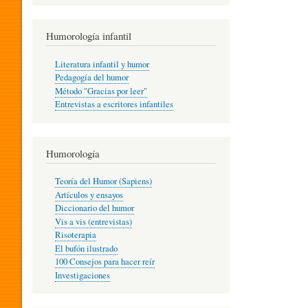
R
Humorología infantil
A
Literatura infantil y humor
Pedagogía del humor
Método "Gracias por leer"
I
Entrevistas a escritores infantiles
N
Humorología
Teoría del Humor (Sapiens)
F
Artículos y ensayos
Diccionario del humor
Vis a vis (entrevistas)
A
Risoterapia
El bufón ilustrado
100 Consejos para hacer reír
Investigaciones
N