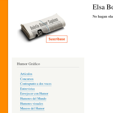
I
Elsa B
No hagan ola
T
E
R
Humor Gráfico
A
Artículos
Concursos
T
Contrapunto a dos voces
Entrevistas
Envejecer con Humor
Humores del Mundo
U
Humores visuales
Museos del Humor