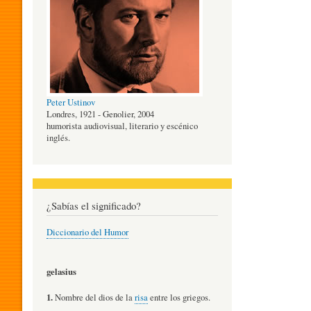
O
G
Peter Ustinov
Í
Londres, 1921 - Genolier, 2004
humorista audiovisual, literario y escénico
inglés.
A
D
¿Sabías el significado?
Diccionario del Humor
E
gelasius
L
1.
Nombre del dios de la
risa
entre los griegos.