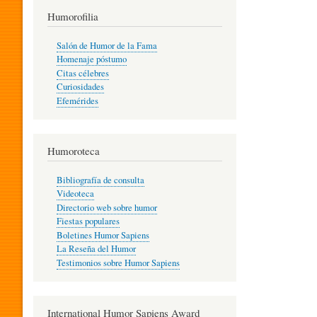
T
Humorofilia
Salón de Humor de la Fama
Homenaje póstumo
I
Citas célebres
Curiosidades
Efemérides
L
Humoroteca
Y
Bibliografía de consulta
Videoteca
H
Directorio web sobre humor
Fiestas populares
Boletines Humor Sapiens
U
La Reseña del Humor
Testimonios sobre Humor Sapiens
M
International Humor Sapiens Award