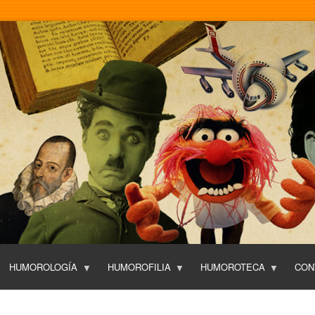
Pasar
al
contenido
principal
HUMOROLOGÍA
HUMOROFILIA
HUMOROTECA
CON
T
O
P