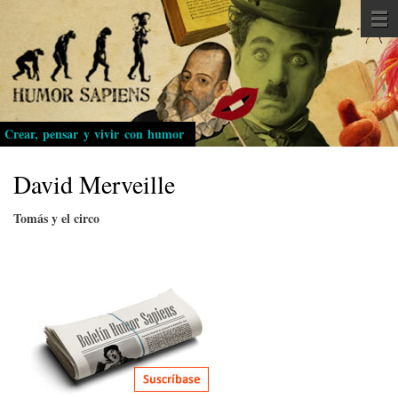
Pasar
al
contenido
principal
Crear, pensar y vivir con humor
David Merveille
Tomás y el circo