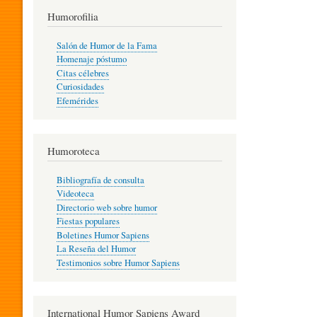
T
Humorofilia
Salón de Humor de la Fama
Homenaje póstumo
I
Citas célebres
Curiosidades
Efemérides
L
Humoroteca
Y
Bibliografía de consulta
Videoteca
H
Directorio web sobre humor
Fiestas populares
Boletines Humor Sapiens
U
La Reseña del Humor
Testimonios sobre Humor Sapiens
M
International Humor Sapiens Award