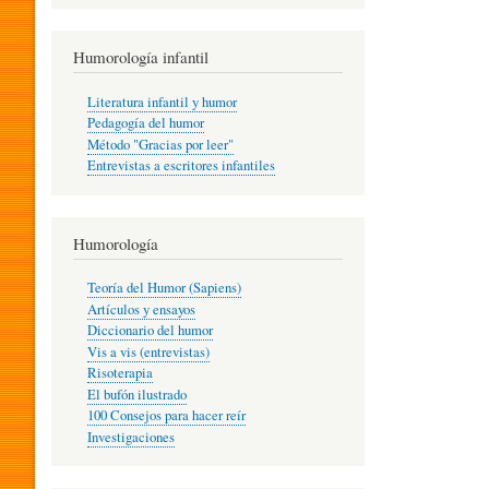
R
Humorología infantil
A
Literatura infantil y humor
Pedagogía del humor
Método "Gracias por leer"
I
Entrevistas a escritores infantiles
N
Humorología
Teoría del Humor (Sapiens)
F
Artículos y ensayos
Diccionario del humor
Vis a vis (entrevistas)
A
Risoterapia
El bufón ilustrado
100 Consejos para hacer reír
Investigaciones
N