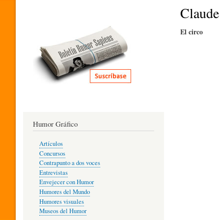
I
Claude
El circo
T
E
R
Humor Gráfico
A
Artículos
Concursos
T
Contrapunto a dos voces
Entrevistas
Envejecer con Humor
Humores del Mundo
U
Humores visuales
Museos del Humor