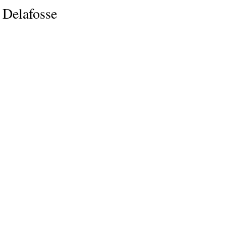
E
P
E
 Delafosse
O
I
L
R
N
Í
Í
I
C
A
Ó
U
D
N
L
E
Y
A