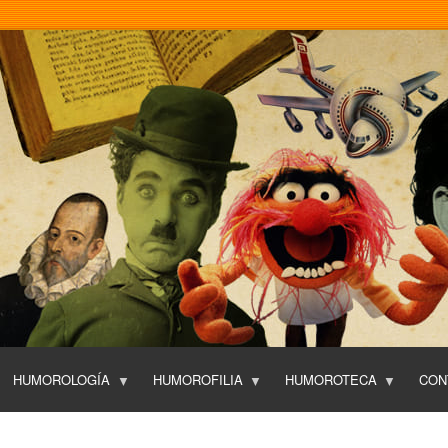
Pasar
al
contenido
principal
HUMOROLOGÍA
HUMOROFILIA
HUMOROTECA
CON
T
O
P