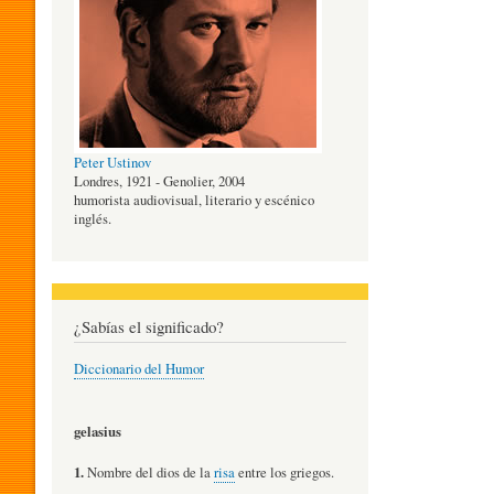
O
G
Peter Ustinov
Í
Londres, 1921 - Genolier, 2004
humorista audiovisual, literario y escénico
inglés.
A
D
¿Sabías el significado?
Diccionario del Humor
E
gelasius
L
1.
Nombre del dios de la
risa
entre los griegos.