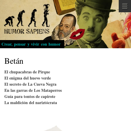
Pasar
al
contenido
principal
Crear, pensar y vivir con humor
Betán
El chupacabras de Pirque
El enigma del huevo verde
El secreto de La Cueva Negra
En las garras de Los Mataperros
Guía para tontos de capirote
La maldición del nariztócrata