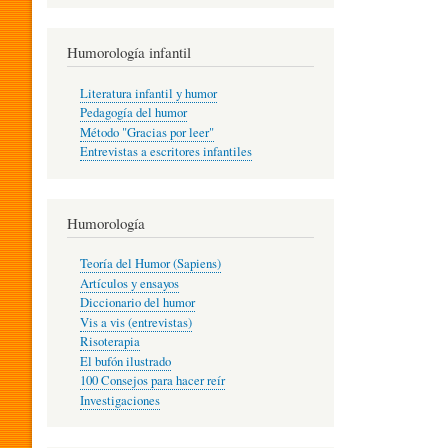
R
Humorología infantil
A
Literatura infantil y humor
Pedagogía del humor
Método "Gracias por leer"
I
Entrevistas a escritores infantiles
N
Humorología
Teoría del Humor (Sapiens)
F
Artículos y ensayos
Diccionario del humor
Vis a vis (entrevistas)
A
Risoterapia
El bufón ilustrado
100 Consejos para hacer reír
Investigaciones
N