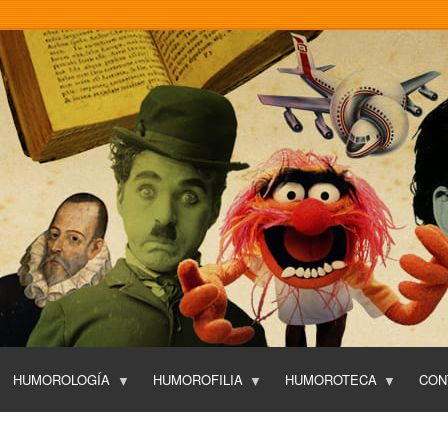
Pasar
al
contenido
principal
HUMOROLOGÍA
HUMOROFILIA
HUMOROTECA
CON
T
O
P