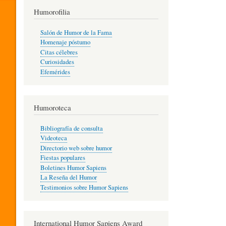
T
Humorofilia
Salón de Humor de la Fama
Homenaje póstumo
I
Citas célebres
Curiosidades
Efemérides
L
Humoroteca
Y
Bibliografía de consulta
Videoteca
H
Directorio web sobre humor
Fiestas populares
Boletines Humor Sapiens
U
La Reseña del Humor
Testimonios sobre Humor Sapiens
M
International Humor Sapiens Award