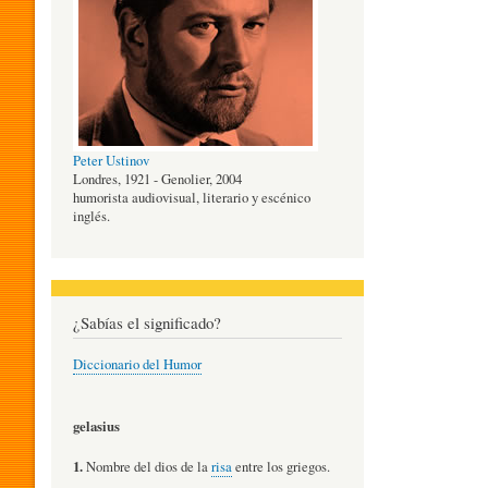
O
G
Peter Ustinov
Í
Londres, 1921 - Genolier, 2004
humorista audiovisual, literario y escénico
inglés.
A
D
¿Sabías el significado?
Diccionario del Humor
E
gelasius
L
1.
Nombre del dios de la
risa
entre los griegos.