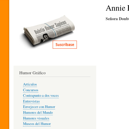
I
Annie 
Señora Doubt
T
E
R
Humor Gráfico
A
Artículos
Concursos
T
Contrapunto a dos voces
Entrevistas
Envejecer con Humor
Humores del Mundo
U
Humores visuales
Museos del Humor