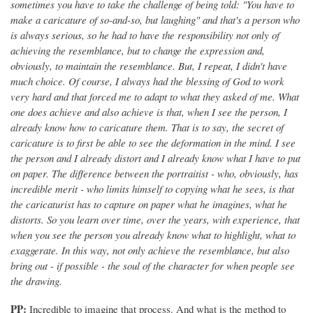
sometimes you have to take the challenge of being told: "You have to
make a caricature of so-and-so, but laughing" and that's a person who
is always serious, so he had to have the responsibility not only of
achieving the resemblance, but to change the expression and,
obviously, to maintain the resemblance. But, I repeat, I didn't have
much choice. Of course, I always had the blessing of God to work
very hard and that forced me to adapt to what they asked of me. What
one does achieve and also achieve is that, when I see the person, I
already know how to caricature them. That is to say, the secret of
caricature is to first be able to see the deformation in the mind. I see
the person and I already distort and I already know what I have to put
on paper. The difference between the portraitist - who, obviously, has
incredible merit - who limits himself to copying what he sees, is that
the caricaturist has to capture on paper what he imagines, what he
distorts. So you learn over time, over the years, with experience, that
when you see the person you already know what to highlight, what to
exaggerate. In this way, not only achieve the resemblance, but also
bring out - if possible - the soul of the character for when people see
the drawing.
PP:
Incredible to imagine that process. And what is the method to