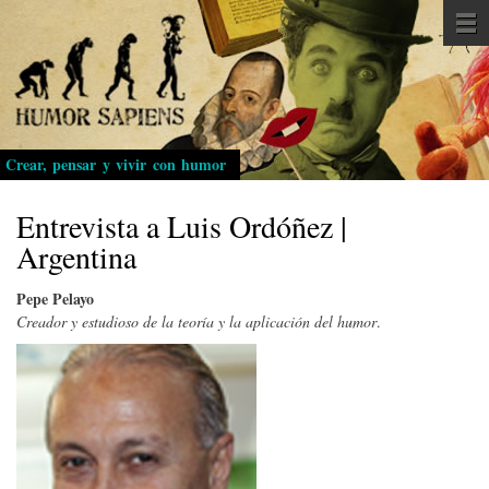
Pasar
al
contenido
principal
Crear, pensar y vivir con humor
Entrevista a Luis Ordóñez |
Argentina
Pepe Pelayo
Creador y estudioso de la teoría y la aplicación del humor
.