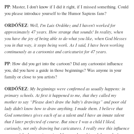
PP
: Master, I don't know if I did it right, if I missed something. Could
you please introduce yourself to the Humor Sapiens fans?
ORDÓÑEZ
:
Well, I'm Luis Ordóñez and I haven't worked for
approximately 47 years. How strange that sounds! In reality, when
you have the joy of being able to do what you like, when God blesses
you in that way, it stops being work. As I said, I have been working
continuously as a cartoonist and caricaturist for 47 years.
PP
: How did you get into the cartoon? Did any cartoonist influence
you, did you have a guide in those beginnings? Was anyone in your
family or close to you artists?
ORDÓÑEZ
:
My beginnings were confirmed as usually happens: in
primary schools. At first it happened to me, that they called my
mother to say “Please don't draw the baby's drawings” and poor old
lady didn't know how to draw anything. I made them. I believe that
God sometimes gives each of us a talent and I have an innate talent
that I later perfected of course. But since I was a child I liked,
curiously, not only drawing but caricatures. I really owe this influence