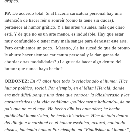
gráfico.
PP
: De acuerdo total. Si al hacerla caricatura personal hay una
intención de hacer reír o sonreír (como la tiene sin dudas),
pertenece al humor gráfico. Y a las artes visuales, más que claro
está. Y de que no es un arte menor, es indudable. Hay que estar
muy confundido o tener muy mala sangre para denostar este arte.
Pero cambiemos un poco. Maestro, ¿le ha sucedido que de pronto
le aburre hacer siempre caricatura personal y le dan ganas de
abordar otras modalidades? ¿Le gustaría hacer algo dentro del
humor que nunca haya hecho?
ORDÓÑEZ
:
En 47 años hice todo lo relacionado al humor. Hice
humor político, social. Por ejemplo, en el Miami Herald, donde
era más difícil porque uno tiene que conocer la idiosincrasia y las
características y la vida cotidiana -políticamente hablando-, de un
país que no es el tuyo. He hecho dibujos animados; he hecho
publicidad humorística, he hecho historietas. Hice de todo dentro
del dibujo e incursioné en el humor escénico, actoral, contando
chistes, haciendo humor. Por ejemplo, en “Finalísima del humor”,