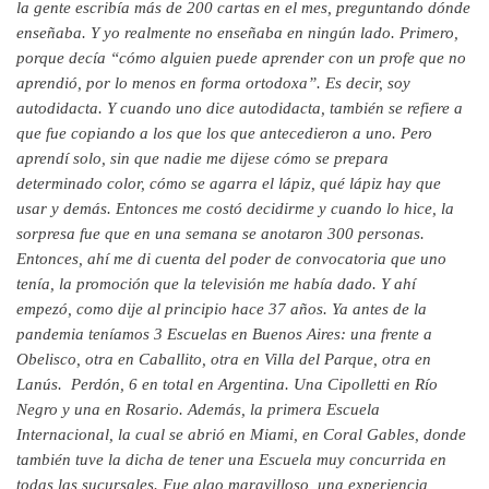
la gente escribía más de 200 cartas en el mes, preguntando dónde
enseñaba. Y yo realmente no enseñaba en ningún lado. Primero,
porque decía “cómo alguien puede aprender con un profe que no
aprendió, por lo menos en forma ortodoxa”. Es decir, soy
autodidacta. Y cuando uno dice autodidacta, también se refiere a
que fue copiando a los que los que antecedieron a uno. Pero
aprendí solo, sin que nadie me dijese cómo se prepara
determinado color, cómo se agarra el lápiz, qué lápiz hay que
usar y demás. Entonces me costó decidirme y cuando lo hice, la
sorpresa fue que en una semana se anotaron 300 personas.
Entonces, ahí me di cuenta del poder de convocatoria que uno
tenía, la promoción que la televisión me había dado. Y ahí
empezó, como dije al principio hace 37 años. Ya antes de la
pandemia teníamos 3 Escuelas en Buenos Aires: una frente a
Obelisco, otra en Caballito, otra en Villa del Parque, otra en
Lanús. Perdón, 6 en total en Argentina. Una Cipolletti en Río
Negro y una en Rosario. Además, la primera Escuela
Internacional, la cual se abrió en Miami, en Coral Gables, donde
también tuve la dicha de tener una Escuela muy concurrida en
todas las sucursales. Fue algo maravilloso, una experiencia