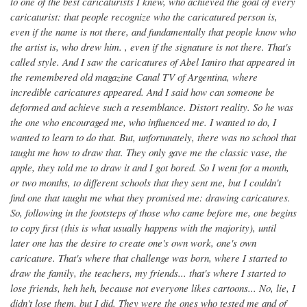
to one of the best caricaturists I knew, who achieved the goal of every
caricaturist: that people recognize who the caricatured person is,
even if the name is not there, and fundamentally that people know who
the artist is, who drew him. , even if the signature is not there. That's
called style. And I saw the caricatures of Abel Ianiro that appeared in
the remembered old magazine Canal TV of Argentina, where
incredible caricatures appeared. And I said how can someone be
deformed and achieve such a resemblance. Distort reality. So he was
the one who encouraged me, who influenced me. I wanted to do, I
wanted to learn to do that. But, unfortunately, there was no school that
taught me how to draw that. They only gave me the classic vase, the
apple, they told me to draw it and I got bored. So I went for a month,
or two months, to different schools that they sent me, but I couldn't
find one that taught me what they promised me: drawing caricatures.
So, following in the footsteps of those who came before me, one begins
to copy first (this is what usually happens with the majority), until
later one has the desire to create one's own work, one's own
caricature. That's where that challenge was born, where I started to
draw the family, the teachers, my friends... that's where I started to
lose friends, heh heh, because not everyone likes cartoons... No, lie, I
didn't lose them, but I did. They were the ones who tested me and of