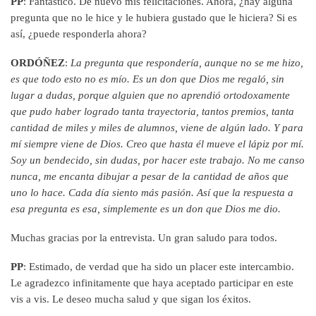
PP
: Fantástico. De nuevo mis felicitaciones. Ahora, ¿hay alguna
pregunta que no le hice y le hubiera gustado que le hiciera? Si es
así, ¿puede responderla ahora?
ORDÓÑEZ
:
La pregunta que respondería, aunque no se me hizo,
es que todo esto no es mío. Es un don que Dios me regaló, sin
lugar a dudas, porque alguien que no aprendió ortodoxamente
que pudo haber logrado tanta trayectoria, tantos premios, tanta
cantidad de miles y miles de alumnos, viene de algún lado. Y para
mí siempre viene de Dios. Creo que hasta él mueve el lápiz por mí.
Soy un bendecido, sin dudas, por hacer este trabajo. No me canso
nunca, me encanta dibujar a pesar de la cantidad de años que
uno lo hace. Cada día siento más pasión. Así que la respuesta a
esa pregunta es esa, simplemente es un don que Dios me dio.
Muchas gracias por la entrevista. Un gran saludo para todos.
PP
: Estimado, de verdad que ha sido un placer este intercambio.
Le agradezco infinitamente que haya aceptado participar en este
vis a vis. Le deseo mucha salud y que sigan los éxitos.