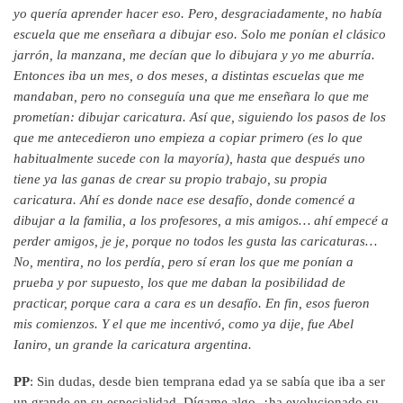
yo quería aprender hacer eso. Pero, desgraciadamente, no había
escuela que me enseñara a dibujar eso. Solo me ponían el clásico
jarrón, la manzana, me decían que lo dibujara y yo me aburría.
Entonces iba un mes, o dos meses, a distintas escuelas que me
mandaban, pero no conseguía una que me enseñara lo que me
prometían: dibujar caricatura. Así que, siguiendo los pasos de los
que me antecedieron uno empieza a copiar primero (es lo que
habitualmente sucede con la mayoría), hasta que después uno
tiene ya las ganas de crear su propio trabajo, su propia
caricatura. Ahí es donde nace ese desafío, donde comencé a
dibujar a la familia, a los profesores, a mis amigos… ahí empecé a
perder amigos, je je, porque no todos les gusta las caricaturas…
No, mentira, no los perdía, pero sí eran los que me ponían a
prueba y por supuesto, los que me daban la posibilidad de
practicar, porque cara a cara es un desafío. En fin, esos fueron
mis comienzos. Y el que me incentivó, como ya dije, fue Abel
Ianiro, un grande la caricatura argentina.
PP
: Sin dudas, desde bien temprana edad ya se sabía que iba a ser
un grande en su especialidad. Dígame algo, ¿ha evolucionado su