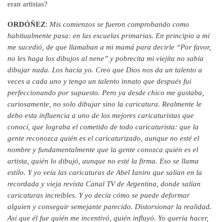
eran artistas?
ORDÓÑEZ
:
Mis comienzos se fueron comprobando como
habitualmente pasa: en las escuelas primarias. En principio a mí
me sucedió, de que llamaban a mi mamá para decirle “Por favor,
no les haga los dibujos al nene” y pobrecita mi viejita no sabía
dibujar nada. Los hacía yo. Creo que Dios nos da un talento a
veces a cada uno y tengo un talento innato que después fui
perfeccionando por supuesto. P
ero ya desde chico me gustaba,
curiosamente, no solo dibujar sino la caricatura. Realmente le
debo esta influencia a uno de los mejores caricaturistas que
conocí, que lograba el cometido de todo caricaturista: que la
gente reconozca quién es el caricaturizado, aunque no esté el
nombre y fundamentalmente que la gente conozca quién es el
artista, quién lo dibujó, aunque no esté la firma. Eso se llama
estilo. Y yo veía las caricaturas de Abel Ianiro que salían en la
recordada y vieja revista Canal TV de Argentina, donde salían
caricaturas increíbles. Y yo decía cómo se puede deformar
alguien y conseguir semejante parecido. Distorsionar la realidad.
Así que él fue quién me incentivó, quién influyó. Yo quería hacer,