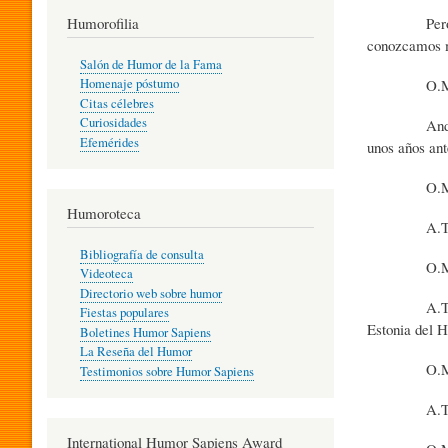
T
Pero no hay 
Humorofilia
conozcamos m
Salón de Humor de la Fama
O.M.S. - 
Homenaje póstumo
I
Citas célebres
Curiosidades
Andrus Tamm 
Efemérides
unos años ant
L
O.M.S. - ¿Qu
Humoroteca
Y
A.T. - Fue f
Bibliografía de consulta
O.M.S. - ¿Qu
Videoteca
H
Directorio web sobre humor
A.T. - El pr
Fiestas populares
Estonia del 
Boletines Humor Sapiens
U
La Reseña del Humor
O.M.S. - ¿Su
Testimonios sobre Humor Sapiens
A.T. - El mu
M
International Humor Sapiens Award