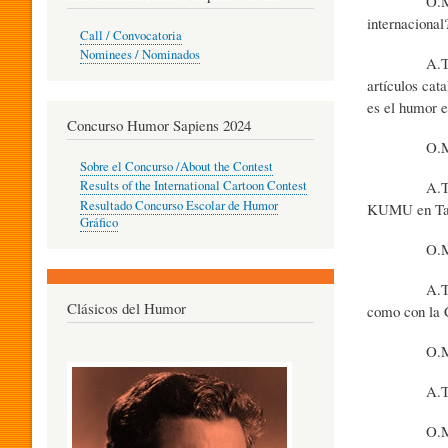
O.M.S. - ¿Es
internacional
O
Call / Convocatoria
Nominees / Nominados
A.T. - Es un
artículos cat
R
es el humor e
Concurso Humor Sapiens 2024
O.M.S. - ¿H
P
Sobre el Concurso /About the Contest
A.T. - Como 
Results of the International Cartoon Contest
Resultado Concurso Escolar de Humor
KUMU en Tall
E
Gráfico
O.M.S. - ¿Co
D
A.T. - Por s
Clásicos del Humor
como con la 
O.M.S. - ¿Q
A
A.T. - La fi
G
O.M.S. - ¿Cu