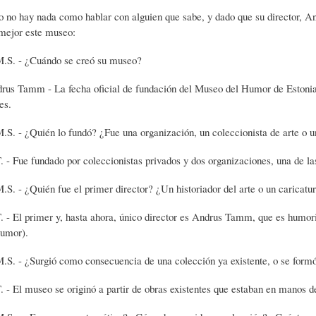
S
D
R
nada como hablar con alguien que sabe, y dado que su director, Andru
ejor este museo:
¿Cuándo se creó su museo?
A
A
B
- La fecha oficial de fundación del Museo del Humor de Estonia es e
es.
P
D
I
ién lo fundó? ¿Fue una organización, un coleccionista de arte o un 
I
S
B
undado por coleccionistas privados y dos organizaciones, una de las cu
ién fue el primer director? ¿Un historiador del arte o un caricaturi
E
A
L
imer y, hasta ahora, único director es Andrus Tamm, que es humorista
Humor).
N
L
I
rgió como consecuencia de una colección ya existente, o se formó a t
seo se originó a partir de obras existentes que estaban en manos de 
S
Ó
O