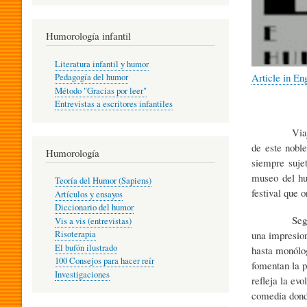
R
Humorología infantil
A
Literatura infantil y humor
Article in En
Pedagogía del humor
Método "Gracias por leer"
I
Entrevistas a escritores infantiles
Viajando de 
N
de este noble
Humorología
siempre sujet
museo del hu
Teoría del Humor (Sapiens)
F
festival que 
Artículos y ensayos
Diccionario del humor
Según lo que
Vis a vis (entrevistas)
A
una impresion
Risoterapia
El bufón ilustrado
hasta monólog
100 Consejos para hacer reír
fomentan la p
Investigaciones
N
refleja la ev
comedia donde