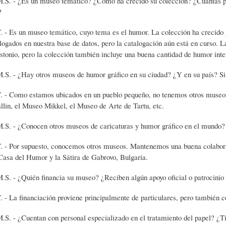
 un museo temático? ¿Cómo ha crecido su colección? ¿Cuántas piezas
?
)
N
G
 museo temático, cuyo tema es el humor. La colección ha crecido gra
alogados en nuestra base de datos, pero la catalogación aún está en curso. 
A
D
R
stonio, pero la colección también incluye una buena cantidad de humor inte
ay otros museos de humor gráfico en su ciudad? ¿Y en su país? Si e
R
E
A
estamos ubicados en un pueblo pequeño, no tenemos otros museos de a
in, el Museo Mikkel, el Museo de Arte de Tartu, etc.
T
H
F
nocen otros museos de caricaturas y humor gráfico en el mundo? ¿Qué
Í
U
Í
upuesto, conocemos otros museos. Mantenemos una buena colaboración 
Casa del Humor y la Sátira de Gabrovo, Bulgaria.
uién financia su museo? ¿Reciben algún apoyo oficial o patrocinio 
C
M
A
nanciación proviene principalmente de particulares, pero también con
U
O
-
entan con personal especializado en el tratamiento del papel? ¿Tien