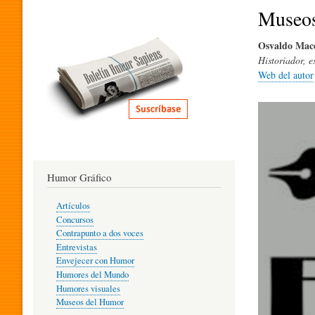
I
Museos
Osvaldo Mac
T
Historiador, e
Web del autor
E
R
Humor Gráfico
A
Artículos
Concursos
T
Contrapunto a dos voces
Entrevistas
Envejecer con Humor
Humores del Mundo
U
Humores visuales
Museos del Humor