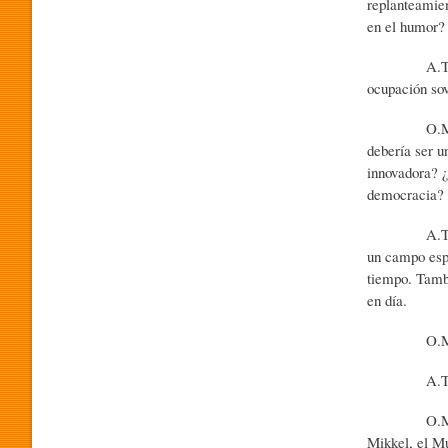
replanteamien
en el humor?
O
A.T. - Hemos
ocupación sov
G
O.M.S. - Per
debería ser u
innovadora? ¿
R
democracia? ¿
A.T. - Opina
A
un campo espe
tiempo. Tambi
en día.
M
O.M.S. - ¿
A
A.T. - En ge
O.M.S. - Gr
P
Mikkel, el Mu