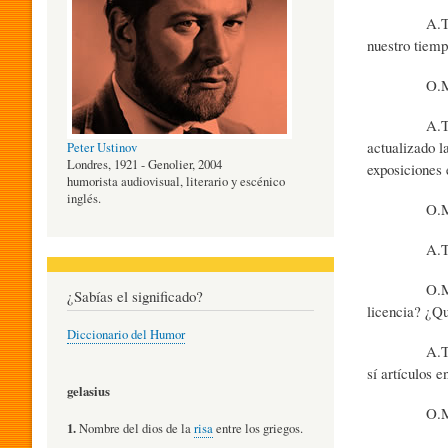
A.T. - No co
O
nuestro tiemp
O.M.S. - ¿T
G
A.T. —Sí, t
actualizado l
Peter Ustinov
Í
Londres, 1921 - Genolier, 2004
exposiciones 
humorista audiovisual, literario y escénico
inglés.
O.M.S. —¿Su
A
A.T. —Sí,
O.M.S. —¿Sue
D
¿Sabías el significado?
licencia? ¿Q
Diccionario del Humor
A.T. —No sol
E
sí artículos 
gelasius
O.M.S. - ¿Ha
L
1.
Nombre del dios de la
risa
entre los griegos.