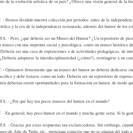
to de la evolución artística de su país? ¿Ofrece una visión general de la 
C
D
F
 dividido nuestra colección por periodos: antes de la independencia de 
iética y la era de la independencia restaurada, además del humor de los esto
I
E
Í
o, ¿qué debería ser un Museo del Humor? ¿Un repositorio de piezas con
n museo con una impronta social y psicológica, como un museo histórico de 
Debería ser una casa de exposiciones o de actividades pedagógicas, de intr
O
L
A
Debería adoptarse la interdisciplinariedad (¿cómo?), restringirse a un cam
mos firmemente que un museo del humor no debería dedicarse exclusiv
N
A
-
cífico y debe tratarse como un todo. Debería ser un repositorio de exposici
én deberían existir oportunidades para la formación en humor, de modo que
A
H
H
Por qué hay tan pocos museos del humor en el mundo?
R
I
U
neral, hay poco humor en el mundo y mucha gente seria. Si la gente h
acias por estas respuestas tan esclarecedoras. Sin embargo, cuando 
I
S
M
seo de Arte de Tartu, etc., menciona espacios que no se ajustan del todo