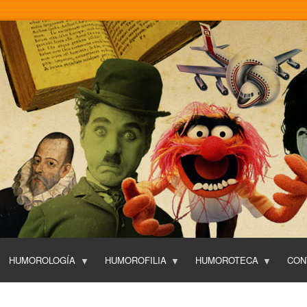
Pasar
al
contenido
principal
HUMOROLOGÍA
HUMOROFILIA
HUMOROTECA
CON
T
O
P