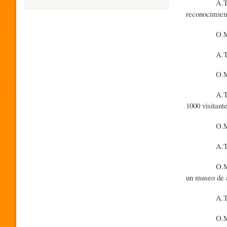
A.T. - Organ
reconocimient
H
O.M.S. - ¿P
A.T. - Sí, l
U
O.M.S. - ¿Có
M
A.T. - El pú
1000 visitant
O
O.M.S. - ¿Qu
A.T. - El mu
R
O.M.S. - ¿Có
un museo de a
P
A.T. - Cola
O.M.S. - ¿Có
R