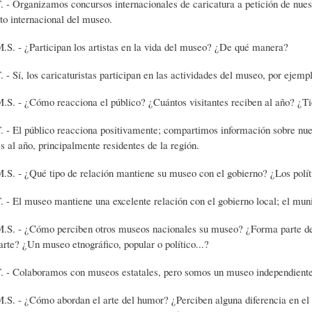
izamos concursos internacionales de caricatura a petición de nuestros
o internacional del museo.
A
M
B
articipan los artistas en la vida del museo? ¿De qué manera?
os caricaturistas participan en las actividades del museo, por ejemplo, 
Y
A
L
mo reacciona el público? ¿Cuántos visitantes reciben al año? ¿Tienen
O
H
I
blico reacciona positivamente; compartimos información sobre nuestra
es al año, principalmente residentes de la región.
S
I
O
é tipo de relación mantiene su museo con el gobierno? ¿Los político
seo mantiene una excelente relación con el gobierno local; el munic
D
T
G
mo perciben otros museos nacionales su museo? ¿Forma parte del circ
rte? ¿Un museo etnográfico, popular o político...?
I
O
R
boramos con museos estatales, pero somos un museo independiente. N
mo abordan el arte del humor? ¿Perciben alguna diferencia en el hum
C
S
A