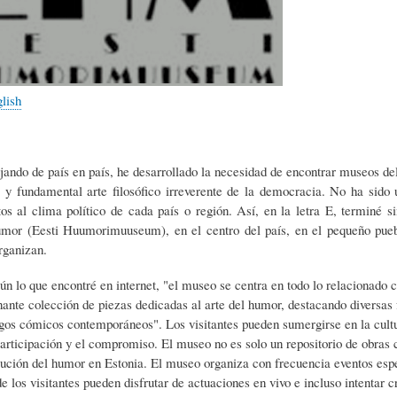
L
A
S
H
C
D
glish
U
T
E
país en país, he desarrollado la necesidad de encontrar museos del h
M
U
H
 y fundamental arte filosófico irreverente de la democracia. No ha sido 
os al clima político de cada país o región. Así, en la letra E, terminé 
mor (Eesti Huumorimuuseum), en el centro del país, en el pequeño pueb
O
A
U
organizan.
 encontré en internet, "el museo se centra en todo lo relacionado con 
R
L
M
ante colección de piezas dedicadas al arte del humor, destacando diversas 
os cómicos contemporáneos". Los visitantes pueden sumergirse en la cultura
articipación y el compromiso. El museo no es solo un repositorio de obras
(
I
O
olución del humor en Estonia. El museo organiza con frecuencia eventos espec
 los visitantes pueden disfrutar de actuaciones en vivo e incluso intentar c