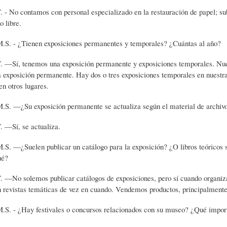
ntamos con personal especializado en la restauración de papel; subcon
L
R
H
o libre.
ienen exposiciones permanentes y temporales? ¿Cuántas al año?
O
D
U
enemos una exposición permanente y exposiciones temporales. Nuestr
a exposición permanente. Hay dos o tres exposiciones temporales en nuestr
S
E
M
en otros lugares.
 exposición permanente se actualiza según el material de archiv
Y
L
O
 se actualiza.
len publicar un catálogo para la exposición? ¿O libros teóricos sobr
E
A
R
ué?
emos publicar catálogos de exposiciones, pero sí cuando organizamos 
N
F
B
en revistas temáticas de vez en cuando. Vendemos productos, principalmente 
y festivales o concursos relacionados con su museo? ¿Qué importanci
S
A
I