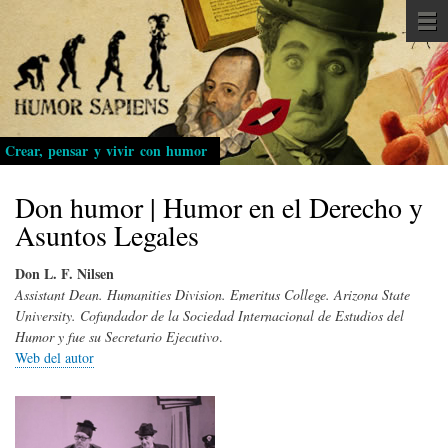
Pasar
al
contenido
principal
Crear, pensar y vivir con humor
Don humor | Humor en el Derecho y
Asuntos Legales
Don L. F. Nilsen
Assistant Dean. Humanities Division. Emeritus College. Arizona State
University. Cofundador de la Sociedad Internacional de Estudios del
Humor y fue su Secretario Ejecutivo
.
Web del autor