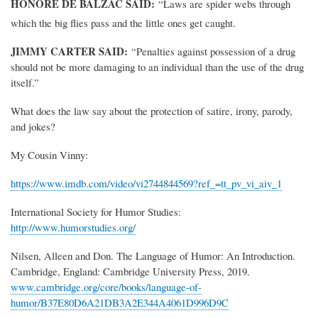
HONORÉ DE BALZAC SAID:
“Laws are spider webs through
which the big flies pass and the little ones get caught.
JIMMY CARTER SAID:
“Penalties against possession of a drug
should not be more damaging to an individual than the use of the drug
itself.”
What does the law say about the protection of satire, irony, parody,
and jokes?
My Cousin Vinny:
https://www.imdb.com/video/vi2744844569?ref_=tt_pv_vi_aiv_1
International Society for Humor Studies:
http://www.humorstudies.org/
Nilsen, Alleen and Don. The Language of Humor: An Introduction.
Cambridge, England: Cambridge University Press, 2019.
www.cambridge.org/core/books/language-of-
humor/B37E80D6A21DB3A2E344A4061D996D9C