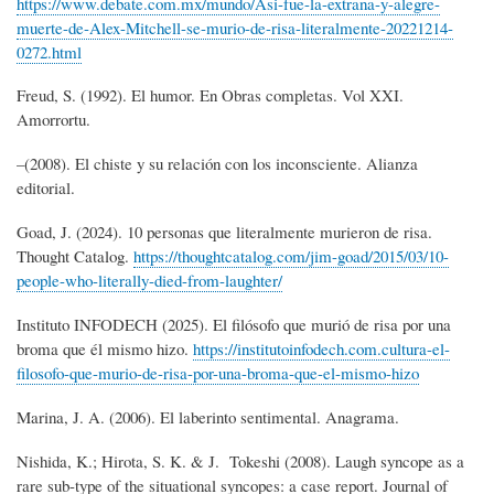
https://www.debate.com.mx/mundo/Asi-fue-la-extrana-y-alegre-
muerte-de-Alex-Mitchell-se-murio-de-risa-literalmente-20221214-
0272.html
Freud, S. (1992). El humor. En Obras completas. Vol XXI.
Amorrortu.
–(2008). El chiste y su relación con los inconsciente. Alianza
editorial.
Goad, J. (2024). 10 personas que literalmente murieron de risa.
Thought Catalog.
https://thoughtcatalog.com/jim-goad/2015/03/10-
people-who-literally-died-from-laughter/
Instituto INFODECH (2025). El filósofo que murió de risa por una
broma que él mismo hizo.
https://institutoinfodech.com.cultura-el-
filosofo-que-murio-de-risa-por-una-broma-que-el-mismo-hizo
Marina, J. A. (2006). El laberinto sentimental. Anagrama.
Nishida, K.; Hirota, S. K. & J. Tokeshi (2008). Laugh syncope as a
rare sub-type of the situational syncopes: a case report. Journal of