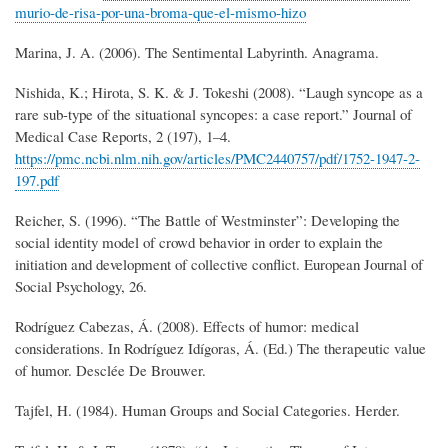
murio-de-risa-por-una-broma-que-el-mismo-hizo
Marina, J. A. (2006). The Sentimental Labyrinth. Anagrama.
Nishida, K.; Hirota, S. K. & J. Tokeshi (2008). “Laugh syncope as a
rare sub-type of the situational syncopes: a case report.” Journal of
Medical Case Reports, 2 (197), 1–4.
https://pmc.ncbi.nlm.nih.gov/articles/PMC2440757/pdf/1752-1947-2-
197.pdf
Reicher, S. (1996). “The Battle of Westminster”: Developing the
social identity model of crowd behavior in order to explain the
initiation and development of collective conflict. European Journal of
Social Psychology, 26.
Rodríguez Cabezas, Á. (2008). Effects of humor: medical
considerations. In Rodríguez Idígoras, Á. (Ed.) The therapeutic value
of humor. Desclée De Brouwer.
Tajfel, H. (1984). Human Groups and Social Categories. Herder.