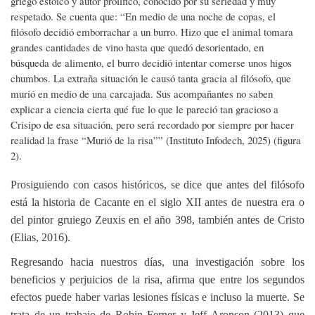
griego estoico y autor prolífico, conocido por su seriedad y muy
respetado. Se cuenta que: “En medio de una noche de copas, el
filósofo decidió emborrachar a un burro. Hizo que el animal tomara
grandes cantidades de vino hasta que quedó desorientado, en
búsqueda de alimento, el burro decidió intentar comerse unos higos
chumbos. La extraña situación le causó tanta gracia al filósofo, que
murió en medio de una carcajada. Sus acompañantes no saben
explicar a ciencia cierta qué fue lo que le pareció tan gracioso a
Crisipo de esa situación, pero será recordado por siempre por hacer
realidad la frase “Murió de la risa”” (Instituto Infodech, 2025) (figura
2).
Prosiguiendo con casos históricos, s
e dice que antes del filósofo
está la historia de Cacante en el siglo XII antes de nuestra era o
del pintor gruiego Zeuxis en el año 398, también antes de Cristo
(Elias, 2016).
Regresando hacia nuestros días, una investigación sobre los
beneficios y perjuicios de la risa, afirma que entre los segundos
efectos puede haber varias lesiones físicas e incluso la muerte. Se
trata de un trabajo de Robin Ferner y Jeff Aronson (2013) que