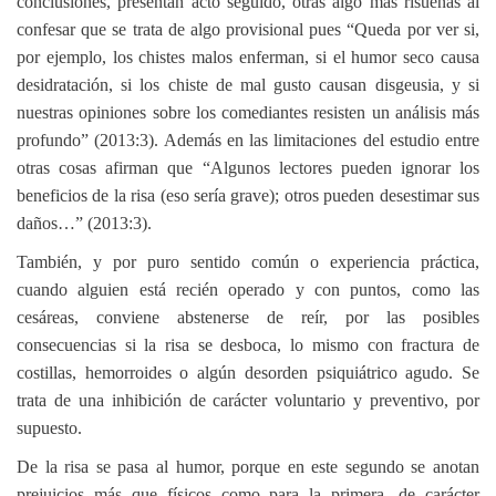
conclusiones, presentan acto seguido, otras algo más risueñas al
confesar que se trata de algo provisional pues “Queda por ver si,
por ejemplo, los chistes malos enferman, si el humor seco causa
desidratación, si los chiste de mal gusto causan disgeusia, y si
nuestras opiniones sobre los comediantes resisten un análisis más
profundo” (2013:3). Además en las limitaciones del estudio entre
otras cosas afirman que “Algunos lectores pueden ignorar los
beneficios de la risa (eso sería grave); otros pueden desestimar sus
daños…” (2013:3).
También, y por puro sentido común o experiencia práctica,
cuando alguien está recién operado y con puntos, como las
cesáreas, conviene abstenerse de reír, por las posibles
consecuencias si la risa se desboca, lo mismo con fractura de
costillas, hemorroides o algún desorden psiquiátrico agudo. Se
trata de una inhibición de carácter voluntario y preventivo, por
supuesto.
De la risa se pasa al humor, porque en este segundo se anotan
prejuicios más que físicos como para la primera, de carácter