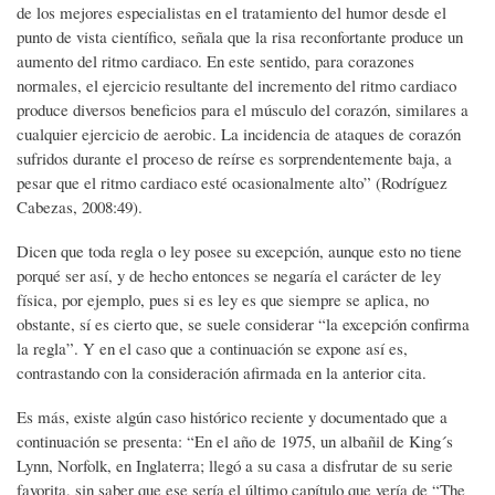
de los mejores especialistas en el tratamiento del humor desde el
punto de vista científico, señala que la risa reconfortante produce un
aumento del ritmo cardiaco. En este sentido, para corazones
normales, el ejercicio resultante del incremento del ritmo cardiaco
produce diversos beneficios para el músculo del corazón, similares a
cualquier ejercicio de aerobic. La incidencia de ataques de corazón
sufridos durante el proceso de reírse es sorprendentemente baja, a
pesar que el ritmo cardiaco esté ocasionalmente alto” (Rodríguez
Cabezas, 2008:49).
Dicen que toda regla o ley posee su excepción, aunque esto no tiene
porqué ser así, y de hecho entonces se negaría el carácter de ley
física, por ejemplo, pues si es ley es que siempre se aplica, no
obstante, sí es cierto que, se suele considerar “la excepción confirma
la regla”. Y en el caso que a continuación se expone así es,
contrastando con la consideración afirmada en la anterior cita.
Es más, existe algún caso histórico reciente y documentado que a
continuación se presenta: “En el año de 1975, un albañil de King´s
Lynn, Norfolk, en Inglaterra; llegó a su casa a disfrutar de su serie
favorita, sin saber que ese sería el último capítulo que vería de “The