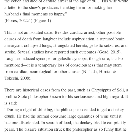
the couch and died of cardiac arrest at the age of 50… His wife wrote
a letter to the show's producers thanking them for making her
husband's final moments so happy.”
(Flores, 2022:1) (Figure 1)
This is not an isolated case. Besides cardiac arrest, other possible
causes of death from laughter include asphyxiation, a ruptured brain
aneurysm, collapsed lungs, strangulated hernia, gelastic seizures, and
stroke. Several studies have reported such outcomes (Goad, 2015).
Laughter-induced syncope, or gelastic syncope, though rare, is also
mentioned—it is a temporary loss of consciousness that may stem
from cardiac, neurological, or other causes (Nishida, Hirota, &
Tokeshi, 2008).
There are historical cases from the past, such as Chrysippus of Soli, a
prolific Stoic philosopher known for his seriousness and high regard. It
is said:
“During a night of drinking, the philosopher decided to get a donkey
drunk. He had the animal consume large quantities of wine until it
became disoriented. In search of food, the donkey tried to eat prickly
pears. The bizarre situation struck the philosopher as so funny that he