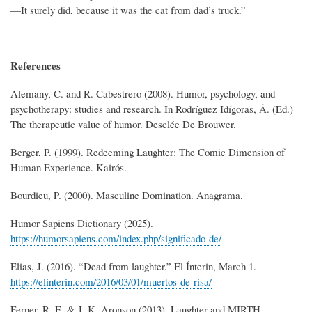
—It surely did, because it was the cat from dad’s truck.”
References
Alemany, C. and R. Cabestrero (2008). Humor, psychology, and
psychotherapy: studies and research. In Rodríguez Idígoras, Á. (Ed.)
The therapeutic value of humor. Desclée De Brouwer.
Berger, P. (1999). Redeeming Laughter: The Comic Dimension of
Human Experience. Kairós.
Bourdieu, P. (2000). Masculine Domination. Anagrama.
Humor Sapiens Dictionary (2025).
https://humorsapiens.com/index.php/significado-de/
Elias, J. (2016). “Dead from laughter.” El Ínterin, March 1.
https://elinterin.com/2016/03/01/muertos-de-risa/
Ferner, R. E. & J. K. Aronson (2013). Laughter and MIRTH