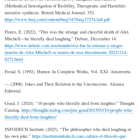
(Methodical Investigation of Risibility, Therapeutic and Harmful):
narrative synthesis. British Medical Journal, 352.
https://www.bmj.com/content/bmj/347/bmj.f7274.full.pdf
Flores, E. (2022). “This was the strange and cheerful death of Alex
Mitchell—he literally died laughing.” Debate, December 14.
https://www.debate.com.mx/mundo/Asi-fue-la-extrana-y-alegre-
muerte-de-Alex-Mitchell-se-murio-de-risa-literalmente-20221214-
0272.html
Freud, S. (1992). Humor. In Complete Works, Vol. XXI. Amorrortu.
— (2008). Jokes and Their Relation to the Unconscious. Alianza
Editorial.
Goad, J. (2024). “10 people who literally died from laughter.” Thought
Catalog.
https://thoughtcatalog.com/jim-goad/2015/03/10-people-who-
literally-died-from-laughter/
INFODECH Institute (2025). “The philosopher who died laughing at
his own joke.”
https://institutoinfodech.com.cultura-el-filosofo-que-