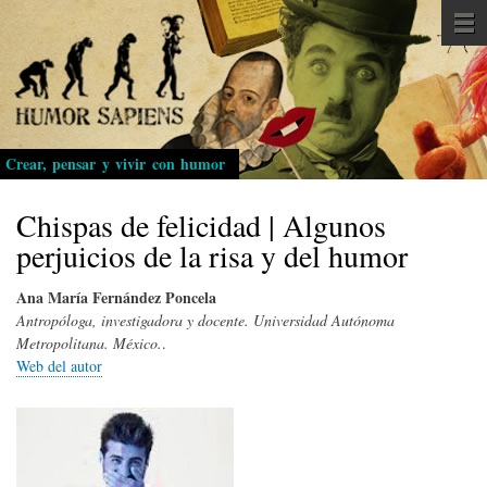
Pasar
al
contenido
principal
Crear, pensar y vivir con humor
Chispas de felicidad | Algunos
perjuicios de la risa y del humor
Ana María Fernández Poncela
Antropóloga, investigadora y docente. Universidad Autónoma
Metropolitana. México.
.
Web del autor