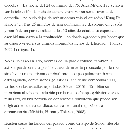
Goodies”. La noche del 24 de marzo del 75, Alex Mitchell se sentó a
ver la televisión después de cenar…para ver su serie favorita de
comedia…no pudo dejar de reír mientras veía el episodio “Kung Fu
Kapers”…Tras 25 minutos de risa continua…se desplomó en el sofá
y murió de un paro cardiaco a los 50 años de edad…La esposa…
escribió una carta a la producción…en donde agradeció por hacer que
su esposo viviera sus últimos momentos llenos de felicidad” (Flores,
2022:1) (figura 1).
No es un caso aislado, además de un paro cardiaco, también la
asfixia puede ser una posible causa de muerte provocada por la risa,
sin obviar un aneurisma cerebral roto, colapso pulmonar, hernia
estrangulada, convulsiones gelásticas, accidente cerebrovascular,
varios son los estudios reportados (Goad, 2015). También se
menciona al síncope inducido por la risa o síncope gelástico que es
muy raro, es una pérdida de consciencia transitoria que puede ser
originado en causa cardiaca, causa neuronal o quizás otra
circunstancia (Nishida, Hirota y Tokeshi, 2008).
Existen casos históricos del pasado como Crisipo de Solos, filósofo