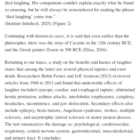
died laughing. His companions couldn’t explain exactly what he found
so amusing, but he will always be remembered for making the phrase
‘died laughing’ come true.”
(Instituto Infodech, 2025) (Figure 2)
Continuing with historical cases, it is said that even earlier than the
philosopher, there was the story of Cacante in the 12th century BCE,
and the Greek painter Zeuxis in 398 BCE (Elias, 2016).
Returning to our times, a study on the benefits and harms of laughter
states that among the latter are several physical injuries and even
death. Researchers Robin Ferner and Jeff Aronson (2013) reviewed
articles from 1946 to 2013 and found that undesirable effects of
laughter included syncope, cardiac and esophageal rupture, abdominal
hernia protrusion, asthma attacks, interlobular emphysema, cataplexy,
headaches, incontinence, and jaw dislocation. Secondary effects also
include epilepsy, brain tumors, Angelman syndrome, strokes, multiple
sclerosis, and amyotrophic lateral sclerosis or motor neuron disease.
The text summarizes the damage as: psychological, cardiovascular,
respiratory, central nervous system, gastrointestinal, musculoskeletal,
and urinary tract. It concludes: