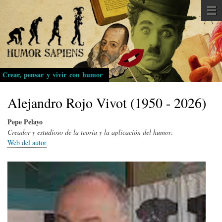
Pasar
al
contenido
principal
Crear, pensar y vivir con humor
Alejandro Rojo Vivot (1950 - 2026)
Pepe Pelayo
Creador y estudioso de la teoría y la aplicación del humor
.
Web del autor