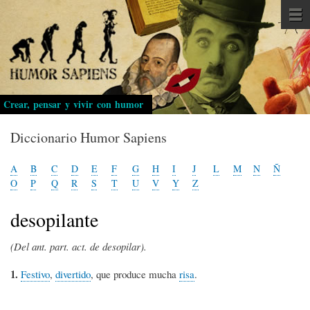
Pasar
al
contenido
principal
Crear, pensar y vivir con humor
Diccionario Humor Sapiens
A
B
C
D
E
F
G
H
I
J
L
M
N
Ñ
O
P
Q
R
S
T
U
V
Y
Z
desopilante
(Del ant. part. act. de desopilar).
1.
Festivo
,
divertido
, que produce mucha
risa
.