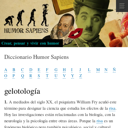
Pasar
al
contenido
principal
Crear, pensar y vivir con humor
Diccionario Humor Sapiens
A
B
C
D
E
F
G
H
I
J
L
M
N
Ñ
O
P
Q
R
S
T
U
V
Y
Z
gelotología
1.
A mediados del siglo XX, el psiquiatra William Fry acuñó este
término para designar la ciencia que estudia los efectos de la
risa
.
Hoy las investigaciones están relacionadas con la biología, con la
neurología y la psicología entre otras áreas. Porque la
risa
es un
fenómeno biológico pero también psicológico, social y cultural.