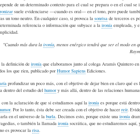
Depende de un determinado contexto para el cual se prepara o en el cual se 
L
A
S
ironizar
suele evidenciarse —cuando es oral— en el tono, pero puede tamb
ras un tono neutro. En cualquier caso, si provoca la
sonrisa
de terceros es po
H
C
D
determinada referencia o información que subyace a la
ironía
empleada, y el
mplicidad.
"Cuando más dura la
ironía
, menos enérgico tendrá que ser el modo en qu
U
T
E
Raym
 la definición de
ironía
que elaboramos junto al colega Aramís Quintero en e
M
U
H
os los que ríen, publicado por
Humor Sapiens
Ediciones.
aría
profundizar un poco más, con el objetivo de dejar bien en claro qué es 
O
A
U
a dentro del estudio del
humor
y más allá, dentro de las relaciones humana
on la aclaración de que si estudiamos aquí la
ironía
es porque está dentro
R
L
M
humor
. Por lo tanto, ésta debe ser creada con el objetivo de hacer
reír
. Evid
rla en el universo de la
burla
. Decimos esto, porque existe una
ironía
dram
tragedias, o también la llamada
ironía
socrática, que no estudiaremos aquí, 
(
I
O
 no es provocar la
risa
.