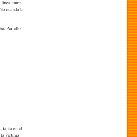
línea entre
Sólo cuando la
e. Por ello
 tanto en el
i la víctima