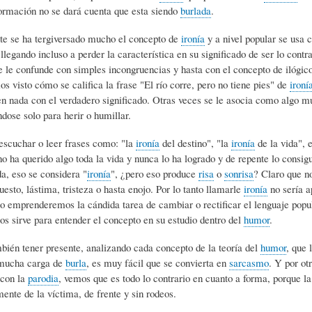
ormación no se dará cuenta que esta siendo
burlada
.
)
N
G
te se ha tergiversado mucho el concepto de
ironía
y a nivel popular se usa
 llegando incluso a perder la característica en su significado de ser lo contr
A
D
R
e le confunde con simples incongruencias y hasta con el concepto de ilógico
s visto cómo se califica la frase "El río corre, pero no tiene pies" de
ironí
en nada con el verdadero significado. Otras veces se le asocia como algo m
R
E
A
ndose solo para herir o humillar.
escuchar o leer frases como: "la
ironía
del destino", "la
ironía
de la vida", e
T
H
F
no ha querido algo toda la vida y nunca lo ha logrado y de repente lo consigu
da, eso se considera "
ironía
", ¿pero eso produce
risa
o
sonrisa
? Claro que no
uesto, lástima, tristeza o hasta enojo. Por lo tanto llamarle
ironía
no sería a
Í
U
Í
 emprenderemos la cándida tarea de cambiar o rectificar el lenguaje popul
os sirve para entender el concepto en su estudio dentro del
humor
.
C
M
A
ién tener presente, analizando cada concepto de la teoría del
humor
, que 
mucha carga de
burla
, es muy fácil que se convierta en
sarcasmo
. Y por otr
con la
parodia
, vemos que es todo lo contrario en cuanto a forma, porque l
U
O
-
ente de la víctima, de frente y sin rodeos.