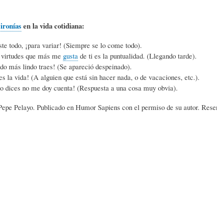
L
R
H
e
ironías
en la vida cotidiana:
te todo, ¡para variar! (Siempre se lo come todo).
O
D
U
 virtudes que más me
gusta
de ti es la puntualidad. (Llegando tarde).
do más lindo traes! (Se apareció despeinado).
s la vida! (A alguien que está sin hacer nada, o de vacaciones, etc.).
S
E
M
lo dices no me doy cuenta! (Respuesta a una cosa muy obvia).
Pepe Pelayo. Publicado en Humor Sapiens con el permiso de su autor. Rese
Y
L
O
E
A
R
N
F
B
S
A
I