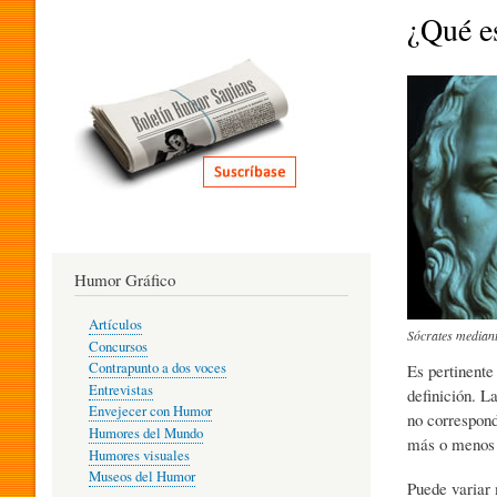
I
¿Qué es
T
E
R
Humor Gráfico
A
Artículos
Sócrates mediant
Concursos
T
Contrapunto a dos voces
Es pertinente
Entrevistas
definición. L
Envejecer con Humor
no correspond
Humores del Mundo
U
más o menos d
Humores visuales
Museos del Humor
Puede variar 