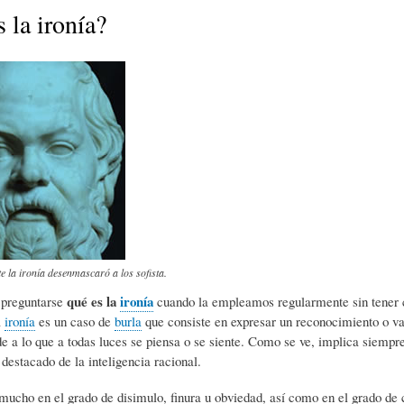
E
P
E
 la ironía?
O
I
L
R
N
Í
Í
I
C
A
Ó
U
e la ironía desenmascaró a los sofista.
D
N
L
qué es la
ironía
 preguntarse
cuando la empleamos regularmente sin tener 
a
ironía
es un caso de
burla
que consiste en expresar un reconocimiento o va
e a lo que a todas luces se piensa o se siente. Como se ve, implica siempre
E
Y
A
estacado de la inteligencia racional.
mucho en el grado de disimulo, finura u obviedad, así como en el grado de