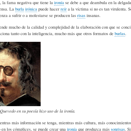
e, la fama negativa que tiene la
ironía
se debe a que deambula en la delgada 
S
D
R
fensa. La
burla
irónica
puede hacer
reír
a la víctima si no es tan virulenta. 
nza a sufrir o a molestarse se producen las
risas
insanas.
A
A
B
nde mucho de la calidad y complejidad de la elaboración con que se concib
aciona tanto con la inteligencia, mucho más que otros formatos de
burlas
.
P
D
I
I
S
B
E
A
L
N
L
I
Quevedo en su poesía hizo uso de la ironía.
S
Ó
O
entras más información se tenga, mientras más cultura, más conocimientos,
 en los cómplices, se puede crear una
ironía
que produzca más
sonrisas
. S