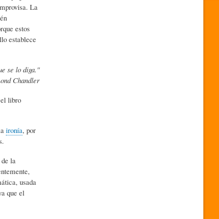
improvisa. La
ién
rque estos
lo establece
e se lo diga."
ond Chandler
l libro
la
ironía
, por
s.
 de la
entemente,
ática, usada
ya que el