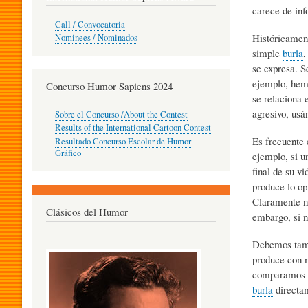
carece de inf
O
Call / Convocatoria
Históricamen
Nominees / Nominados
simple
burla
,
R
se expresa. S
ejemplo, hemo
Concurso Humor Sapiens 2024
se relaciona 
P
agresivo, usá
Sobre el Concurso /About the Contest
Results of the International Cartoon Contest
Es frecuente 
Resultado Concurso Escolar de Humor
E
Gráfico
ejemplo, si u
final de su vi
produce lo op
D
Claramente no
Clásicos del Humor
embargo, sí n
A
Debemos tamb
produce con 
comparamos 
G
burla
directam