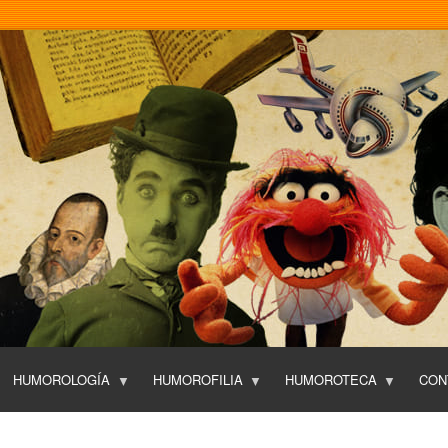
Pasar
al
contenido
principal
HUMOROLOGÍA
HUMOROFILIA
HUMOROTECA
CON
T
O
P