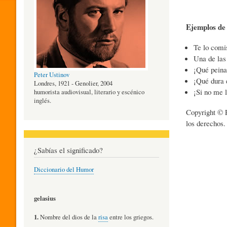
O
Ejemplos d
Te lo comis
G
Una de las
¡Qué peina
Peter Ustinov
¡Qué dura e
Í
Londres, 1921 - Genolier, 2004
¡Si no me 
humorista audiovisual, literario y escénico
inglés.
Copyright © 
A
los derechos.
D
¿Sabías el significado?
Diccionario del Humor
E
gelasius
L
1.
Nombre del dios de la
risa
entre los griegos.