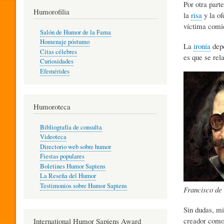
Por otra part
T
Humorofilia
la
risa
y la o
víctima comie
Salón de Humor de la Fama
Homenaje póstumo
I
La
ironía
depe
Citas célebres
es que se rel
Curiosidades
Efemérides
L
Humoroteca
Y
Bibliografía de consulta
Videoteca
H
Directorio web sobre humor
Fiestas populares
Boletines Humor Sapiens
U
La Reseña del Humor
Testimonios sobre Humor Sapiens
Francisco de 
M
Sin dudas, mi
creador como
International Humor Sapiens Award