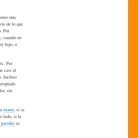
 como una
ario de lo que
. Por
a
, cuando no
uy bajo, o
tc. Por
e casi al
. Incluso
propiado.
ar, sin
la
ironía
, si se
o lado, si la
a
parodia
se