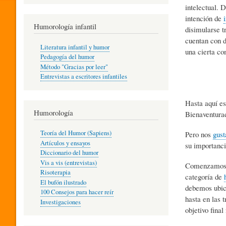
intelectual. 
R
intención de
Humorología infantil
disimularse t
A
cuentan con 
Literatura infantil y humor
una cierta co
Pedagogía del humor
Método "Gracias por leer"
I
Entrevistas a escritores infantiles
Hasta aquí es
N
Humorología
Bienaventurad
Teoría del Humor (Sapiens)
Pero nos
gust
F
Artículos y ensayos
su importanci
Diccionario del humor
Vis a vis (entrevistas)
Comenzamos c
A
Risoterapia
categoría de
El bufón ilustrado
debemos ubica
100 Consejos para hacer reír
hasta en las 
Investigaciones
N
objetivo final