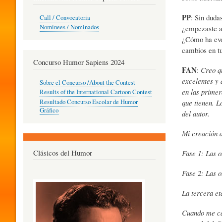
O
PP
: Sin duda
Call / Convocatoria
Nominees / Nominados
¿empezaste a 
¿Cómo ha evol
R
cambios en tu
Concurso Humor Sapiens 2024
FAN
:
Creo qu
P
excelentes y 
Sobre el Concurso /About the Contest
en las primer
Results of the International Cartoon Contest
que tienen. L
Resultado Concurso Escolar de Humor
E
Gráfico
del autor.
Mi creación d
D
Clásicos del Humor
Fase 1: Las o
Fase 2: Las o
A
La tercera et
G
Cuando me can