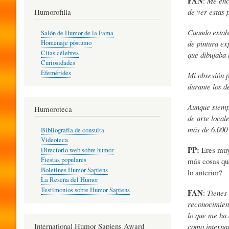
FAN
:
Me enca
T
de ver estas 
Humorofilia
Cuando estaba
Salón de Humor de la Fama
de pintura ex
Homenaje póstumo
I
Citas célebres
que dibujaba 
Curiosidades
Efemérides
Mi obsesión p
L
durante los d
Aunque siempr
Humoroteca
Y
de arte local
más de 6.000 
Bibliografía de consulta
Videoteca
H
PP:
Eres muy 
Directorio web sobre humor
Fiestas populares
más cosas que
Boletines Humor Sapiens
lo anterior?
U
La Reseña del Humor
Testimonios sobre Humor Sapiens
FAN
:
Tienes
reconocimien
M
lo que me ha 
International Humor Sapiens Award
como internac