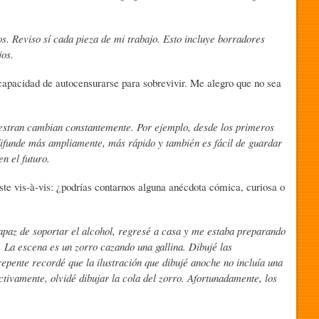
os. Reviso sí cada pieza de mi trabajo. Esto incluye borradores
jos.
capacidad de autocensurarse para sobrevivir. Me alegro que no sea
estran cambian constantemente. Por ejemplo, desde los primeros
difunde más ampliamente, más rápido y también es fácil de guardar
n el futuro.
ste vis-à-vis: ¿podrías contarnos alguna anécdota cómica, curiosa o
apaz de soportar el alcohol, regresé a casa y me estaba preparando
. La escena es un zorro cazando una gallina. Dibujé las
 repente recordé que la ilustración que dibujé anoche no incluía una
ivamente, olvidé dibujar la cola del zorro. Afortunadamente, los