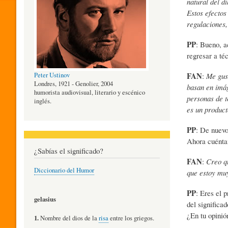
natural del d
Estos efectos
O
regulaciones,
PP
: Bueno, a
G
regresar a té
FAN
Peter Ustinov
:
Me gust
Í
Londres, 1921 - Genolier, 2004
basan en imág
humorista audiovisual, literario y escénico
personas de t
inglés.
es un producto
A
PP
: De nuevo
Ahora cuénta
D
¿Sabías el significado?
FAN
:
Creo qu
Diccionario del Humor
que estoy muy
E
PP
: Eres el 
gelasius
del significa
¿En tu opinió
L
1.
Nombre del dios de la
risa
entre los griegos.