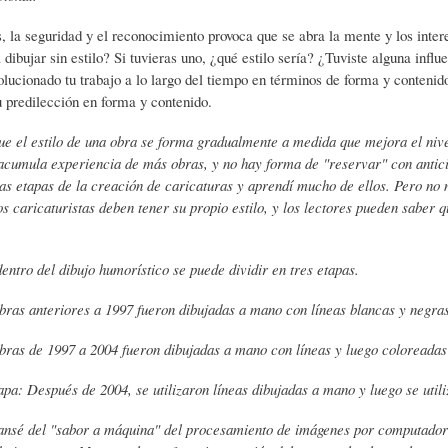
)
N
G
s, la seguridad y el reconocimiento provoca que se abra la mente y los inte
dibujar sin estilo? Si tuvieras uno, ¿qué estilo sería? ¿Tuviste alguna infl
ucionado tu trabajo a lo largo del tiempo en términos de forma y contenid
A
D
R
 predilección en forma y contenido.
e el estilo de una obra se forma gradualmente a medida que mejora el nive
R
E
A
acumula experiencia de más obras, y no hay forma de "reservar" con antici
as etapas de la creación de caricaturas y aprendí mucho de ellos. Pero no me 
os caricaturistas deben tener su propio estilo, y los lectores pueden saber 
T
H
F
entro del dibujo humorístico se puede dividir en tres etapas.
Í
U
Í
bras anteriores a 1997 fueron dibujadas a mano con líneas blancas y negras
bras de 1997 a 2004 fueron dibujadas a mano con líneas y luego coloreada
C
M
A
apa: Después de 2004, se utilizaron líneas dibujadas a mano y luego se util
U
O
-
sé del "sabor a máquina" del procesamiento de imágenes por computadora,