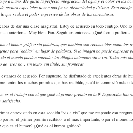
ibujo a mano. Me gusta la perfecta integración del agua y el color en las 
 de textura especiales tienen una fuerte aleatoriedad y lirismo. Esto encaja
L
R
H
 lo que realza el poder expresivo de las obras de las caricaturas.
cabas de dar una clase magistral. Estoy de acuerdo en todo contigo. Uno lo
O
D
U
cnica anteriores. Muy bien, Fan. Seguimos entonces. ¿Qué forma prefieres: 
an el humor gráfico sin palabras, que también son reconocidos como los tra
S
E
M
enes para "hablar" en lugar de palabras. Si la imagen no puede expresar pl
odo el mundo pueden entender los dibujos animados sin texto. Todas mis o
 de "tres no": sin texto, sin título, sin fronteras.
Y
L
O
 estamos de acuerdo. Por supuesto, he disfrutado de excelentes obras de hum
me, entre los muchos premios que has recibido, ¿cuál te conmovió más o 
E
A
R
e es el trabajo con el que gané el primer premio en la 9ª Exposición Intern
 satisfecho.
N
F
B
primer entrevistado en esta sección “vis a vis” que me responde esa pregunt
do por ser el primer premio recibido, o el más importante, o por el momento
n qué es el humor? ¿Qué es el humor gráfico?
S
A
I