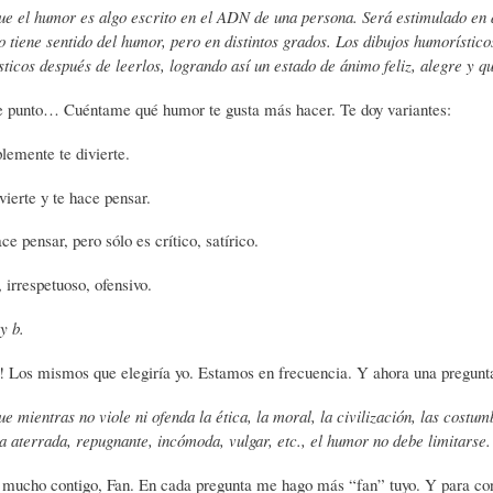
e el humor es algo escrito en el ADN de una persona. Será estimulado en dif
 tiene sentido del humor, pero en distintos grados. Los dibujos humorístic
A
M
B
ticos después de leerlos, logrando así un estado de ánimo feliz, alegre y qu
se punto… Cuéntame qué humor te gusta más hacer. Te doy variantes:
Y
A
L
lemente te divierte.
O
H
I
vierte y te hace pensar.
ce pensar, pero sólo es crítico, satírico.
S
I
O
 irrespetuoso, ofensivo.
 y b.
D
T
G
o! Los mismos que elegiría yo. Estamos en frecuencia. Y ahora una pregunta 
I
O
R
e mientras no viole ni ofenda la ética, la moral, la civilización, las costum
ta aterrada, repugnante, incómoda, vulgar, etc., el humor no debe limitarse.
C
S
A
 mucho contigo, Fan. En cada pregunta me hago más “fan” tuyo. Y para con