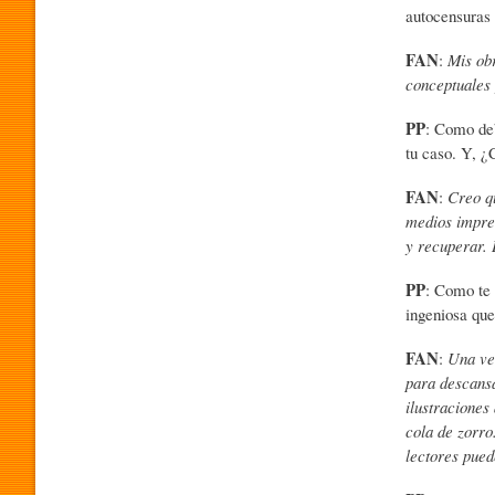
autocensuras
O
FAN
:
Mis obr
conceptuales 
G
PP
: Como deb
tu caso. Y, ¿
FAN
:
Creo q
R
medios impres
y recuperar. 
A
PP
: Como te 
ingeniosa que
M
FAN
:
Una ve
para descansa
ilustraciones
A
cola de zorro
lectores pued
P