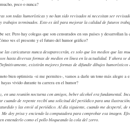
 mucho, poco o nunca?
C
D
F
as son todas humorísticas y no han sido revisados ​​ni necesitan ser revisad
y trabajos terminados. Esto es útil para mejorar la calidad de futuros traba
I
E
Í
e ser. Pero hay colegas que son censurados en sus países y desarrollan la 
Cómo ves el presente y el futuro del humor gráfico?
ue las caricaturas nunca desaparecerán, es solo que los medios que las mu
O
L
A
os hasta diversas formas de medios en línea en la actualidad. Y ahora se 
Definitivamente, existirán mejores formas de difundir dibujos humorísticos e
N
A
-
noto bien optimista -si me permites-, vamos a darle un tono más alegre a e
 hayas vivido durante tu carrera en el humor?
A
H
H
z, en una reunión nocturna con amigos, beber alcohol era fundamental. Inc
r cuando de repente recibí una solicitud del periódico para una ilustración
 aturdido y las envié al periódico. Al día siguiente, cuando me desperté, de
R
I
U
. Me doy prisa y enciendo la computadora para comprobar esa imagen. Efect
en entenderlo como el pollo bloqueando la cola del zorro.
I
S
M