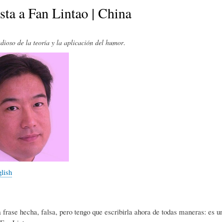
E
P
E
sta a Fan Lintao | China
O
I
L
dioso de la teoría y la aplicación del humor
.
R
N
Í
Í
I
C
A
Ó
U
D
N
L
glish
E
Y
A
 frase hecha, falsa, pero tengo que escribirla ahora de todas maneras: es un