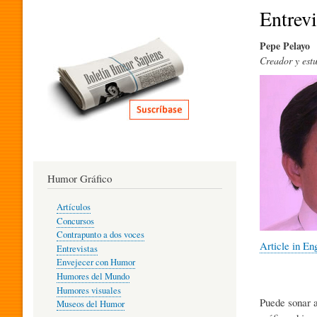
I
Entrevi
Pepe Pelayo
T
Creador y estu
E
R
Humor Gráfico
A
Artículos
Concursos
T
Contrapunto a dos voces
Article in En
Entrevistas
Envejecer con Humor
Humores del Mundo
U
Humores visuales
Puede sonar a
Museos del Humor