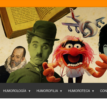
Pasar
al
contenido
principal
HUMOROLOGÍA
HUMOROFILIA
HUMOROTECA
CON
T
O
P