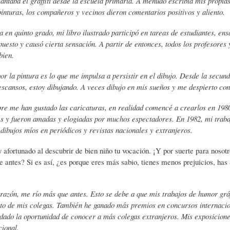
ntaba el graffiti desde la escuela primaria. A menudo escribía mis propi
S
D
R
pinturas, los compañeros y vecinos dieron comentarios positivos y aliento.
 en quinto grado, mi libro ilustrado participó en tareas de estudiantes, ens
puesto y causó cierta sensación. A partir de entonces, todos los profesore
A
A
B
bien.
or la pintura es lo que me impulsa a persistir en el dibujo. Desde la secund
P
D
I
escansos, estoy dibujando. A veces dibujo en mis sueños y me despierto co
e me han gustado las caricaturas, en realidad comencé a crearlos en 1980
I
S
B
es y fueron amadas y elogiadas por muchos espectadores. En 1982, mi trabaj
dibujos míos en periódicos y revistas nacionales y extranjeros.
E
A
L
afortunado al descubrir de bien niño tu vocación. ¡Y por suerte para nosotro
 antes? Si es así, ¿es porque eres más sabio, tienes menos prejuicios, has
N
L
I
 razón, me río más que antes. Esto se debe a que mis trabajos de humor gr
to de mis colegas. También he ganado más premios en concursos internacio
S
Ó
O
dado la oportunidad de conocer a más colegas extranjeros. Mis exposiciones
ional.