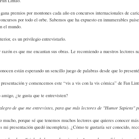
 Fan Lintao.
L
A
S
gana premios por montones cada año en concursos internacionales de caric
oncursos por todo el orbe. Sabemos que ha expuesto en innumerables paíse
H
C
D
en el mundo.
terior, es un privilegio entrevistarlo.
U
T
E
 razón es que me encantan sus obras. Le recomiendo a nuestros lectores n
M
U
H
nocen están esperando un sencillo juego de palabras desde que lo presenté
 presentación y comencemos este “vis a vis con la vis cómica” de Fan Lint
O
A
U
 amigo, ¿te gusta que te entrevisten?
R
L
M
 alegro de que me entrevistes, para que más lectores de "Humor Sapiens" 
ro mucho, porque sé que tenemos muchos lectores que quieres conocer más
(
I
O
s mi presentación quedó incompleta). ¿Cómo te gustaría ser conocido, rec