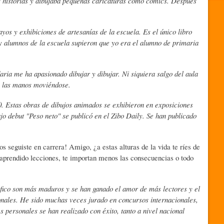
as historias y dibujaba pequeñas caricaturas como cómics. Después
ayos y exhibiciones de artesanías de la escuela. Es el único libro
s y alumnos de la escuela supieron que yo era el alumno de primaria
aria me ha apasionado dibujar y dibujar. Ni siquiera salgo del aula
n las manos moviéndose.
. Estas obras de dibujos animados se exhibieron en exposiciones
o debut "Peso neto" se publicó en el Zibo Daily. Se han publicado
s seguiste en carrera! Amigo, ¿a estas alturas de la vida te ríes de
 aprendido lecciones, te importan menos las consecuencias o todo
áfico son más maduros y se han ganado el amor de más lectores y el
nales. He sido muchas veces jurado en concursos internacionales,
 personales se han realizado con éxito, tanto a nivel nacional