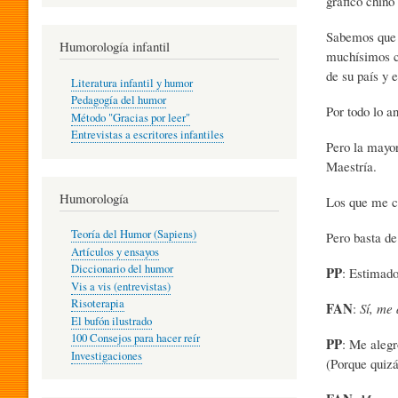
gráfico chino
R
Sabemos que 
Humorología infantil
muchísimos c
A
de su país y 
Literatura infantil y humor
Pedagogía del humor
Por todo lo an
Método "Gracias por leer"
I
Entrevistas a escritores infantiles
Pero la mayor
Maestría.
N
Humorología
Los que me co
Teoría del Humor (Sapiens)
Pero basta de
F
Artículos y ensayos
Diccionario del humor
PP
: Estimado
Vis a vis (entrevistas)
A
Risoterapia
FAN
:
Sí, me
El bufón ilustrado
100 Consejos para hacer reír
PP
: Me aleg
Investigaciones
N
(Porque quizá