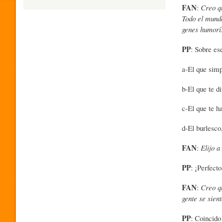
FAN
:
Creo qu
Todo el mundo
H
genes humorís
PP
: Sobre e
U
a-El que simp
M
b-El que te di
c-El que te ha
O
d-El burlesco,
FAN
:
Elijo a
R
PP
: ¡Perfect
P
FAN
:
Creo qu
gente se sien
R
PP
: Coincido