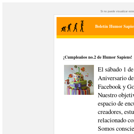
Si no puede visualizar est
Boletín Humor Sapien
¡Cumpleaños no.2 de Humor Sapiens!
El sábado 1 d
Aniversario d
Facebook y Go
Nuestro objeti
espacio de encu
creadores, est
relacionado co
Somos conscien