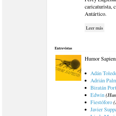
caricaturista,
Antártico.
Leer más
Entrevistas
Humor Sapiens 
Adán Toled
Adrián Pal
Biratán Por
Edwin
(Hum
Fiestóforo
(
Javier Supp