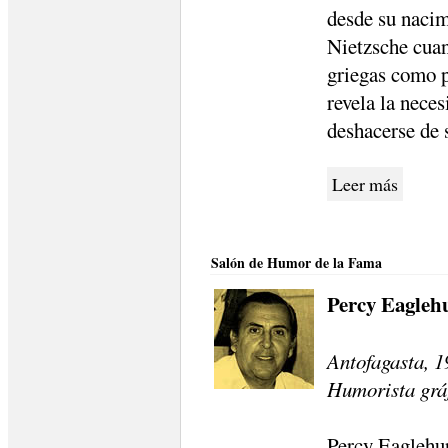
desde su nacim
Nietzsche cuan
griegas como p
revela la nece
deshacerse de 
Leer más
Salón de Humor de la Fama
Percy Eagleh
Antofagasta, 1
Humorista gráf
Percy Eaglehur