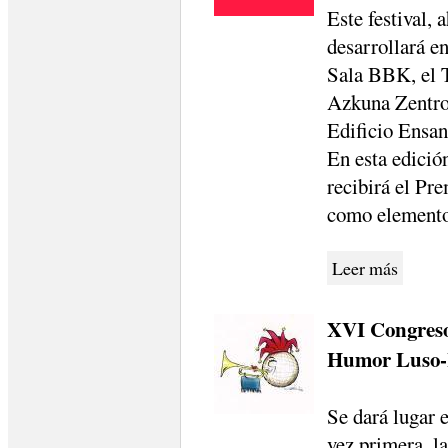
Este festival, 
desarrollará en
Sala BBK, el T
Azkuna Zentroa
Edificio Ensan
En esta edició
recibirá el Pr
como elemento
Leer más
XVI Congreso 
Humor Luso-
Se dará lugar 
vez primera, l