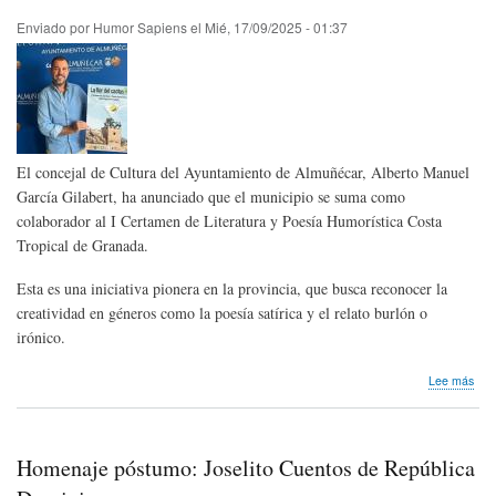
Enviado por
Humor Sapiens
el
Mié, 17/09/2025 - 01:37
El concejal de Cultura del Ayuntamiento de Almuñécar, Alberto Manuel
García Gilabert, ha anunciado que el municipio se suma como
colaborador al I Certamen de Literatura y Poesía Humorística Costa
Tropical de Granada.
Esta es una iniciativa pionera en la provincia, que busca reconocer la
creatividad en géneros como la poesía satírica y el relato burlón o
irónico.
sob
Lee más
I
Cer
de
Lite
Homenaje póstumo: Joselito Cuentos de República
y
Poe