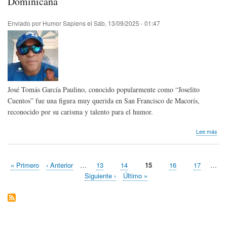
Dominicana
Hum
de
Enviado por
Humor Sapiens
el
Sáb, 13/09/2025 - 01:47
la
Cos
Trop
José Tomás García Paulino, conocido popularmente como “Joselito
Cuentos” fue una figura muy querida en San Francisco de Macorís,
reconocido por su carisma y talento para el humor.
sob
Lee más
Hom
pós
Jose
Primera
« Primero
Página
‹ Anterior
…
Page
13
Page
14
Página
15
Page
16
Page
17
…
Cue
Paginación
página
anterior
actual
de
Siguiente
Siguiente ›
Última
Último »
Rep
página
página
Dom