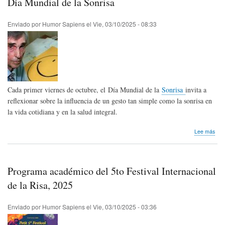
Día Mundial de la Sonrisa
sile
Enviado por
Humor Sapiens
el
Vie, 03/10/2025 - 08:33
Cada primer viernes de octubre, el Día Mundial de la
Sonrisa
invita a
reflexionar sobre la influencia de un gesto tan simple como la sonrisa en
la vida cotidiana y en la salud integral.
sob
Lee más
Día
Mun
de
la
Programa académico del 5to Festival Internacional
Son
de la Risa, 2025
Enviado por
Humor Sapiens
el
Vie, 03/10/2025 - 03:36