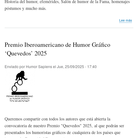
Historia del humor, efemérides, Salón de humor de la Fama, homenajes
póstumos y mucho más.
sob
Lee más
Bole
Hum
Sap
|
Premio Iberoamericano de Humor Gráfico
Oct
202
‘Quevedos’ 2025
Enviado por
Humor Sapiens
el
Jue, 25/09/2025 - 17:40
Queremos compartir con todos los autores que está abierta la
convocatoria de nuestro Premio "Quevedos" 2025, al que podrán ser
presentados los humoristas gráficos de cualquiera de los países que