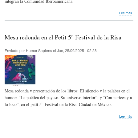
integran la Comunidad Iberoamericana.
sob
Lee más
Pre
Ibe
de
Hum
Mesa redonda en el Petit 5° Festival de la Risa
Gráf
‘Qu
202
Enviado por
Humor Sapiens
el
Jue, 25/09/2025 - 02:28
Mesa redonda y presentación de los libros: El silencio y la palabra en el
humor: “La poética del payaso. Su universo interior”, y “Con narices y a
lo loco”, en el petit 5° Festival de la Risa, Ciudad de México.
sob
Lee más
Mes
red
en
el