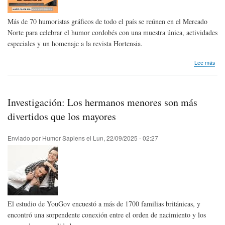
Más de 70 humoristas gráficos de todo el país se reúnen en el Mercado
Norte para celebrar el humor cordobés con una muestra única, actividades
especiales y un homenaje a la revista Hortensia.
sob
Lee más
Sex
edic
de
San
Investigación: Los hermanos menores son más
Jer
Dei:
divertidos que los mayores
Hum
con
Enviado por
Humor Sapiens
el
Lun, 22/09/2025 - 02:27
ton
traz
y
fern
El estudio de YouGov encuestó a más de 1700 familias británicas, y
encontró una sorpendente conexión entre el orden de nacimiento y los