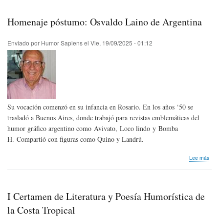
Juli
Fra
Homenaje póstumo: Osvaldo Laino de Argentina
de
Uru
Enviado por
Humor Sapiens
el
Vie, 19/09/2025 - 01:12
Su vocación comenzó en su infancia en Rosario. En los años ‘50 se
trasladó a Buenos Aires, donde trabajó para revistas emblemáticas del
humor gráfico argentino como Avivato, Loco lindo y Bomba
H. Compartió con figuras como Quino y Landrú.
sob
Lee más
Hom
pós
Osv
Lai
I Certamen de Literatura y Poesía Humorística de
de
Arg
la Costa Tropical