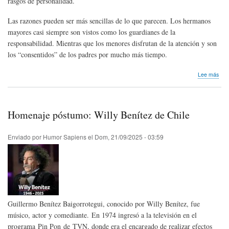
rasgos de personalidad.
Las razones pueden ser más sencillas de lo que parecen. Los hermanos
mayores casi siempre son vistos como los guardianes de la
responsabilidad. Mientras que los menores disfrutan de la atención y son
los “consentidos” de los padres por mucho más tiempo.
sob
Lee más
Inve
Los
her
men
Homenaje póstumo: Willy Benítez de Chile
son
más
dive
Enviado por
Humor Sapiens
el
Dom, 21/09/2025 - 03:59
que
los
may
Guillermo Benítez Baigorrotegui, conocido por Willy Benítez, fue
músico, actor y comediante. En 1974 ingresó a la televisión en el
programa Pin Pon de TVN, donde era el encargado de realizar efectos