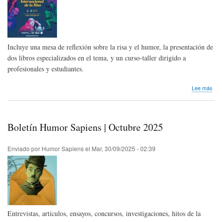
Incluye una mesa de reflexión sobre la risa y el humor, la presentación de
dos libros especializados en el tema, y un curso-taller dirigido a
profesionales y estudiantes.
sob
Lee más
Pro
aca
del
5to
Boletín Humor Sapiens | Octubre 2025
Fest
Inte
de
Enviado por
Humor Sapiens
el
Mar, 30/09/2025 - 02:39
la
Risa
202
Entrevistas, artículos, ensayos, concursos, investigaciones, hitos de la