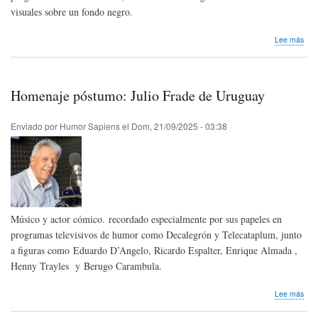
visuales sobre un fondo negro.
sob
Lee más
Hom
pós
Will
Ben
Homenaje póstumo: Julio Frade de Uruguay
de
Chil
Enviado por
Humor Sapiens
el
Dom, 21/09/2025 - 03:38
Músico y actor cómico. recordado especialmente por sus papeles en
programas televisivos de humor como Decalegrón y Telecataplum, junto
a figuras como Eduardo D’Angelo, Ricardo Espalter, Enrique Almada ,
Henny Trayles y Berugo Carambula.
sob
Lee más
Hom
pós