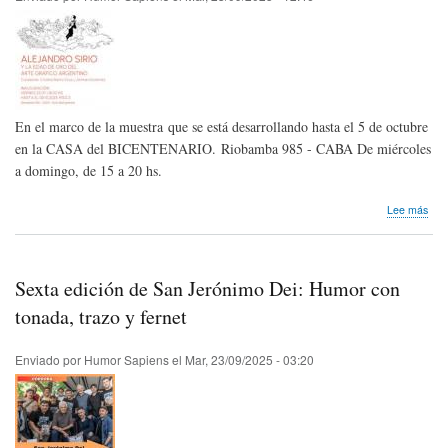
actu
en
Chil
y
Col
En el marco de la muestra que se está desarrollando hasta el 5 de octubre
en la CASA del BICENTENARIO. Riobamba 985 - CABA De miércoles
a domingo, de 15 a 20 hs.
sob
Lee más
Invi
Alej
Sitio
y
Sexta edición de San Jerónimo Dei: Humor con
la
Eda
tonada, trazo y fernet
de
Oro
Enviado por
Humor Sapiens
el
Mar, 23/09/2025 - 03:20
del
Arte
Gráf
AR