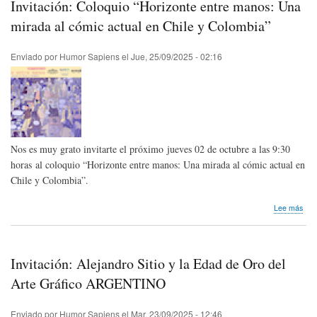
Invitación: Coloquio “Horizonte entre manos: Una
Peti
5°
mirada al cómic actual en Chile y Colombia”
Fest
de
Enviado por
Humor Sapiens
el
Jue, 25/09/2025 - 02:16
la
Ris
Nos es muy grato invitarte el próximo jueves 02 de octubre a las 9:30
horas al coloquio “Horizonte entre manos: Una mirada al cómic actual en
Chile y Colombia”.
sob
Lee más
Invi
Col
“Hor
entr
Invitación: Alejandro Sitio y la Edad de Oro del
man
Una
Arte Gráfico ARGENTINO
mir
al
Enviado por
Humor Sapiens
el
Mar, 23/09/2025 - 12:46
cóm