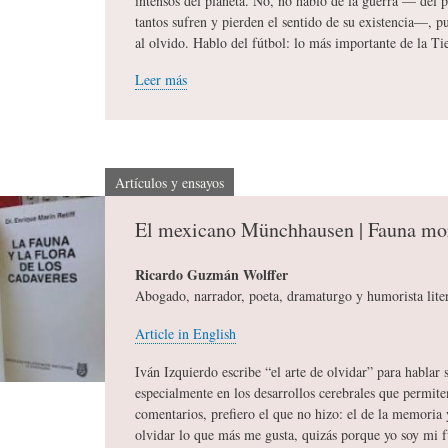
intensos del planeta. No, no hablo de la guerra — del p
tantos sufren y pierden el sentido de su existencia—,
A
M
B
al olvido. Hablo del fútbol: lo más importante de la Tie
Leer más
Y
A
L
O
H
I
Artículos y ensayos
El mexicano Münchhausen | Fauna mo
S
I
O
Ricardo Guzmán Wolffer
Abogado, narrador, poeta, dramaturgo y humorista lite
D
T
G
Article in English
I
O
R
Iván Izquierdo escribe “el arte de olvidar” para hablar 
especialmente en los desarrollos cerebrales que permite
comentarios, prefiero el que no hizo: el de la memoria
C
S
A
olvidar lo que más me gusta, quizás porque yo soy mi 