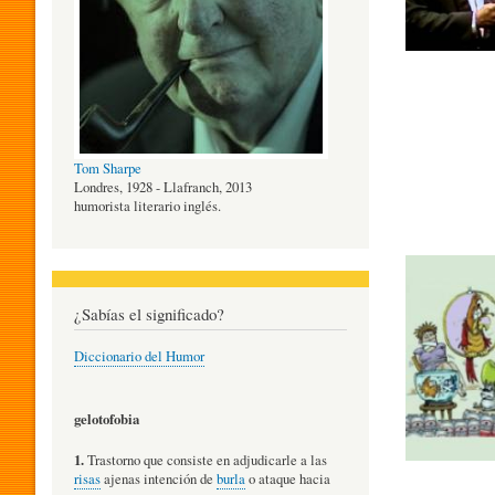
O
G
Tom Sharpe
Í
Londres, 1928 - Llafranch, 2013
humorista literario inglés.
A
¿Sabías el significado?
D
Diccionario del Humor
E
gelotofobia
1.
Trastorno que consiste en adjudicarle a las
L
risas
ajenas intención de
burla
o ataque hacia