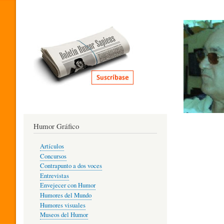
I
T
E
R
Humor Gráfico
A
Artículos
Concursos
T
Contrapunto a dos voces
Entrevistas
Envejecer con Humor
Humores del Mundo
U
Humores visuales
Museos del Humor