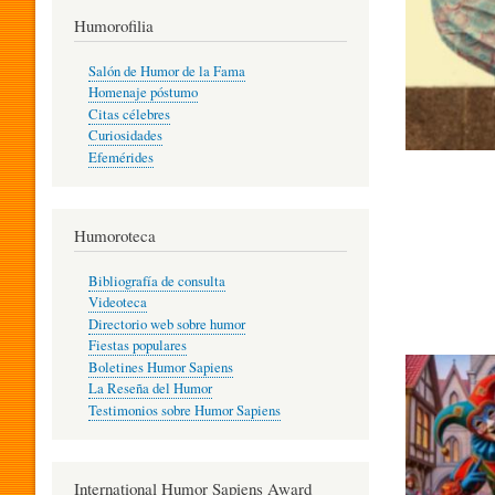
T
Humorofilia
Salón de Humor de la Fama
Homenaje póstumo
I
Citas célebres
Curiosidades
Efemérides
L
Humoroteca
Y
Bibliografía de consulta
Videoteca
H
Directorio web sobre humor
Fiestas populares
Boletines Humor Sapiens
U
La Reseña del Humor
Testimonios sobre Humor Sapiens
M
International Humor Sapiens Award