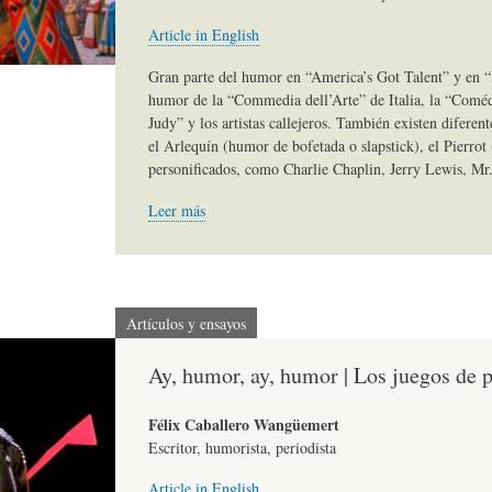
)
N
G
Article in English
Gran parte del humor en “America’s Got Talent” y en “B
humor de la “Commedia dell’Arte” de Italia, la “Coméd
A
D
R
Judy” y los artistas callejeros. También existen diferen
el Arlequín (humor de bofetada o slapstick), el Pierrot (
personificados, como Charlie Chaplin, Jerry Lewis, Mr
R
E
A
Leer más
T
H
F
Í
U
Í
Artículos y ensayos
Ay, humor, ay, humor | Los juegos de p
C
M
A
Félix Caballero Wangüemert
Escritor, humorista, periodista
U
O
-
Article in English