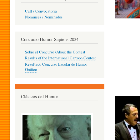
O
Call / Convocatoria
Nominees / Nominados
R
Concurso Humor Sapiens 2024
P
Sobre el Concurso /About the Contest
Results of the International Cartoon Contest
Resultado Concurso Escolar de Humor
E
Gráfico
D
Clásicos del Humor
A
G