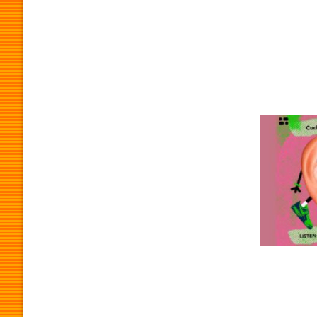
O
G
R
A
M
A
P