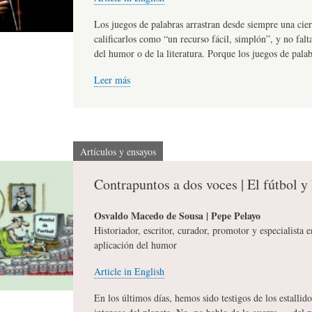
L
R
H
Los juegos de palabras arrastran desde siempre una cie
calificarlos como “un recurso fácil, simplón”, y no fal
del humor o de la literatura. Porque los juegos de pala
O
D
U
Leer más
S
E
M
Artículos y ensayos
Y
L
O
Contrapuntos a dos voces | El fútbol y 
E
A
R
Osvaldo Macedo de Sousa | Pepe Pelayo
Historiador, escritor, curador, promotor y especialista 
aplicación del humor
N
F
B
Article in English
S
A
I
En los últimos días, hemos sido testigos de los estalli