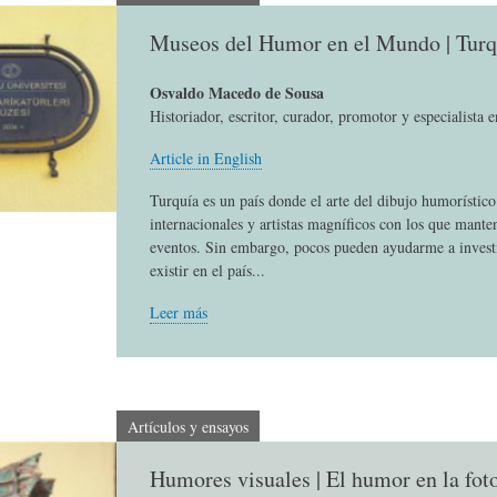
L
A
S
Museos del Humor en el Mundo | Turq
H
C
D
Osvaldo Macedo de Sousa
Historiador, escritor, curador, promotor y especialista 
Article in English
U
T
E
Turquía es un país donde el arte del dibujo humorístic
internacionales y artistas magníficos con los que mante
M
U
H
eventos. Sin embargo, pocos pueden ayudarme a invest
existir en el país...
O
A
U
Leer más
R
L
M
Artículos y ensayos
(
I
O
Humores visuales | El humor en la fot