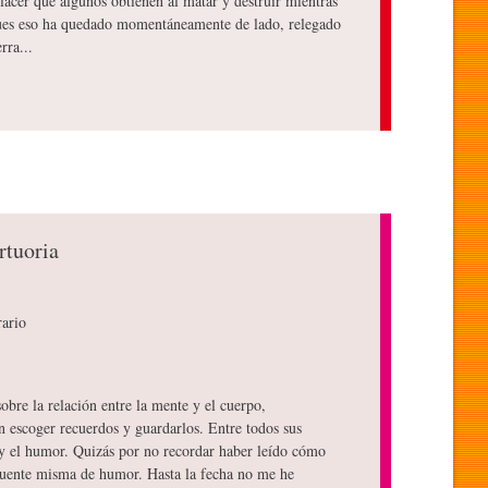
lacer que algunos obtienen al matar y destruir mientras
 pues eso ha quedado momentáneamente de lado, relegado
rra...
rtuoria
rario
sobre la relación entre la mente y el cuerpo,
n escoger recuerdos y guardarlos. Entre todos sus
 y el humor. Quizás por no recordar haber leído cómo
fuente misma de humor. Hasta la fecha no me he