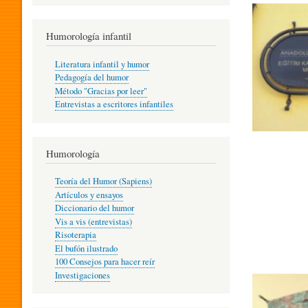
R
Humorología infantil
A
Literatura infantil y humor
Pedagogía del humor
Método "Gracias por leer"
I
Entrevistas a escritores infantiles
N
Humorología
Teoría del Humor (Sapiens)
F
Artículos y ensayos
Diccionario del humor
Vis a vis (entrevistas)
A
Risoterapia
El bufón ilustrado
100 Consejos para hacer reír
Investigaciones
N