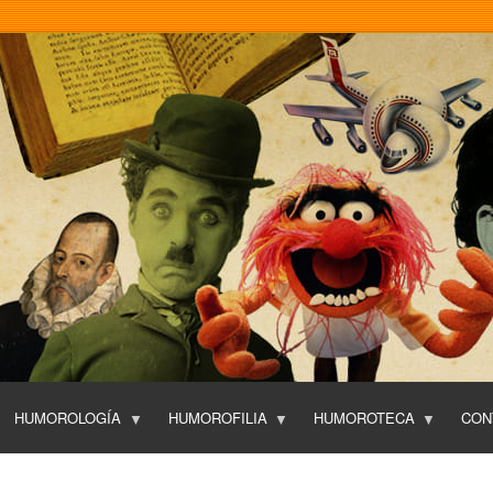
Pasar
al
contenido
principal
HUMOROLOGÍA
HUMOROFILIA
HUMOROTECA
CON
T
O
P