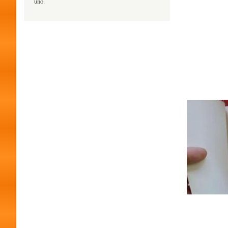
uno.
H
U
M
O
R
P
R