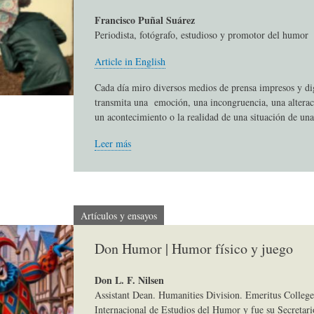
S
D
R
Francisco Puñal Suárez
Periodista, fotógrafo, estudioso y promotor del humor
A
A
B
Article in English
Cada día miro diversos medios de prensa impresos y di
transmita una emoción, una incongruencia, una alterac
P
D
I
un acontecimiento o la realidad de una situación de una
Leer más
I
S
B
E
A
L
Artículos y ensayos
N
L
I
Don Humor | Humor físico y juego
Don L. F. Nilsen
S
Ó
O
Assistant Dean. Humanities Division. Emeritus College
Internacional de Estudios del Humor y fue su Secretari