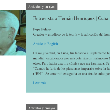
E
P
E
Artículos y ensayos
Entrevista a Hernán Henríquez | Cuba
O
I
L
Pepe Pelayo
R
N
Í
Creador y estudioso de la teoría y la aplicación del hu
Article in English
Í
I
C
En mi juventud, en Cuba, fui fanático al suplemento h
mundial, encabezados por mis coterráneos matanceros
otros. Pero había una tira cómica que me fascinaba. Se
A
Ó
U
“Cuando la furia de los placatanes imperaba sobre la f
(“HH”). Se convirtió enseguida en una tira de culto par
D
N
L
Leer más
E
Y
A
Artículos y ensayos