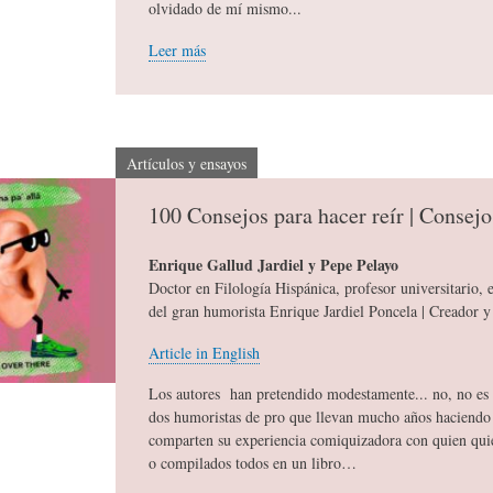
olvidado de mí mismo...
Leer más
C
D
F
I
E
Í
Artículos y ensayos
O
L
A
100 Consejos para hacer reír | Consejo
Enrique Gallud Jardiel y Pepe Pelayo
N
A
-
Doctor en Filología Hispánica, profesor universitario, e
del gran humorista Enrique Jardiel Poncela | Creador y 
A
H
H
Article in English
Los autores han pretendido modestamente... no, no es c
R
I
U
dos humoristas de pro que llevan mucho años haciendo 
comparten su experiencia comiquizadora con quien quie
o compilados todos en un libro…
I
S
M