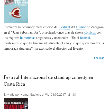
Comienza la décimoprimera edición del
Festival
del
Humor
de Zaragoza
en el "Juan Sebastian Bar", ofreciendo once días de shows
cómicos
con
los mejores
humoristas
aragoneses y nacionales. “En el
festival
,
mostramos lo que ha funcionado durante el año y lo que queremos ver la
temporada siguiente”, ha explicado el director del Evento.
sob
Lee más
11
Fest
de
Hum
Festival Internacional de stand up comedy en
de
Zar
Costa Rica
Enviado por
Humor Sapiens
el
Vie, 01/09/2017 - 21:13