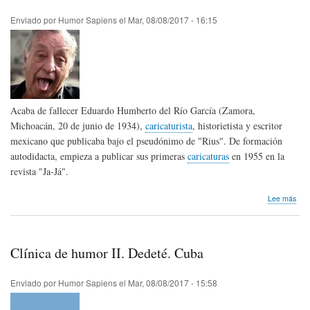
Ven
Enviado por
Humor Sapiens
el
Mar, 08/08/2017 - 16:15
Acaba de fallecer Eduardo Humberto del Río García (Zamora,
Michoacán, 20 de junio de 1934),
caricaturista
, historietista y escritor
mexicano que publicaba bajo el pseudónimo de "Rius". De formación
autodidacta, empieza a publicar sus primeras
caricaturas
en 1955 en la
revista "Ja-Já".
sob
Lee más
Hom
pós
Riu
de
Clínica de humor II. Dedeté. Cuba
Méx
Enviado por
Humor Sapiens
el
Mar, 08/08/2017 - 15:58