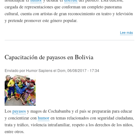
cargada de representaciones que conforman un completo panorama
cultural, cuenta con artistas de gran reconocimiento en teatro y televisión
y pretende promover este género popular.
sob
Lee más
XXV
Fest
de
Tea
Capacitación de payasos en Bolivia
de
Com
Cád
Enviado por
Humor Sapiens
el
Dom, 06/08/2017 - 17:34
Los
payasos
y magos de Cochabamba y el país se prepararán para educar
y concientizar con
humor
en temas relacionados con seguridad ciudadana,
trata y tráfico, violencia intrafamiliar, respeto a los derechos de los niños,
entre otros.