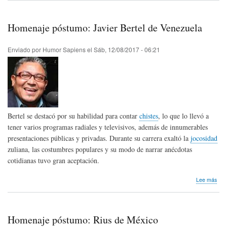
pós
Jerr
Lew
Homenaje póstumo: Javier Bertel de Venezuela
de
Est
Uni
Enviado por
Humor Sapiens
el
Sáb, 12/08/2017 - 06:21
Bertel se destacó por su habilidad para contar
chistes
, lo que lo llevó a
tener varios programas radiales y televisivos, además de innumerables
presentaciones públicas y privadas. Durante su carrera exaltó la
jocosidad
zuliana, las costumbres populares y su modo de narrar anécdotas
cotidianas tuvo gran aceptación.
sob
Lee más
Hom
pós
Javi
Bert
Homenaje póstumo: Rius de México
de