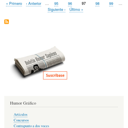
Primera
« Primero
Página
‹ Anterior
…
Page
95
Page
96
Página
97
Page
98
Page
99
…
de
Paginación
página
anterior
actual
Cab
Siguiente
Siguiente ›
Última
Último »
página
página
Humor Gráfico
Artículos
Concursos
Contrapunto a dos voces