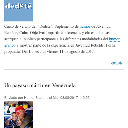
Curso de verano del "Dedeté", Suplemento de
humor
de Juventud
Rebelde, Cuba. Objetivo: Impartir conferencias y clases prácticas que
acerquen al público participante a las diferentes modalidades del
humor
gráfico
y mostrar parte de la experiencia en Juventud Rebelde. Fecha
propuesta: Del Lunes 7 al viernes 11 de agosto de 2017.
sob
Lee más
Clín
de
hum
II.
Un payaso mártir en Venezuela
Ded
Cub
Enviado por
Humor Sapiens
el
Mar, 08/08/2017 - 12:55