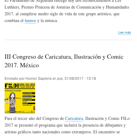
El Parlamento de Argentina entregó hoy dos reconocimientos a Les
Luthiers, Premio Princesa de Asturias de Comunicación y Humanidades
2017, al cumplirse medio siglo de vida de este grupo artístico, que
combina el
humor
y la música.
sob
Lee más
Más
Dist
por
los
III Congreso de Caricatura, Ilustración y Comic
50
año
2017. México
de
Les
Enviado por
Humor Sapiens
el
Jue, 31/08/2017 - 15:18
Luth
Para el tercer año del Congreso de
Caricatura
, Ilustración y Comic FILo
2017 se presentó el programa que incluirá la presencia de dibujantes y
artistas gráficos tanto nacionales como extranjeros. El encuentro se