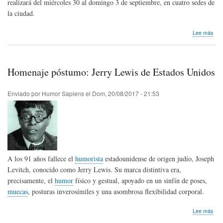
realizará del miércoles 30 al domingo 3 de septiembre, en cuatro sedes de
la ciudad.
sob
Lee más
III
Con
de
Cari
Homenaje póstumo: Jerry Lewis de Estados Unidos
Ilus
y
Com
Enviado por
Humor Sapiens
el
Dom, 20/08/2017 - 21:53
201
Méx
A los 91 años fallece el
humorista
estadounidense de origen judío, Joseph
Levitch, conocido como Jerry Lewis. Su marca distintiva era,
precisamente, el
humor
físico y gestual, apoyado en un sinfín de poses,
muecas
, posturas inverosímiles y una asombrosa flexibilidad corporal.
sob
Lee más
Hom