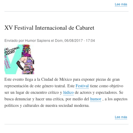
sob
Lee más
Capa
de
pay
en
XV Festival Internacional de Cabaret
Boli
Enviado por
Humor Sapiens
el
Dom, 06/08/2017 - 17:04
Este evento llega a la Ciudad de México para exponer piezas de gran
representación de este género teatral. Este
Festival
tiene como objetivo
ser un lugar de encuentro crítico y
lúdico
de actores y espectadores. Se
busca denunciar y hacer una crítica, por medio del
humor
, a los aspectos
políticos y culturales de nuestra sociedad moderna.
sob
Lee más
XV
Fest
Inte