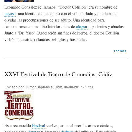
Leonardo González se llamaba. “Doctor Cotillón” era su nombre de
payaso
, una identidad que adoptó con el voluntariado y que le hacía
olvidar las preocupaciones de ser adulto. Una identidad para
reencontrarse con su niño interior antes de
alegrar
a pacientes y abuelos.
Junto a "Dr. Yaso" (Asociación sin fines de lucro), el doctor Cotillón
visitó ancianatos, orfanatos, refugios y hospitales.
sob
Lee más
Un
pay
márt
en
XXVI Festival de Teatro de Comedias. Cádiz
Ven
Enviado por
Humor Sapiens
el
Dom, 06/08/2017 - 17:56
Este reconocido
Festival
vuelve para enaltecer las artes escénicas,
homenajear el
humor
y desatar el
disfrute
del público. Esta edición,