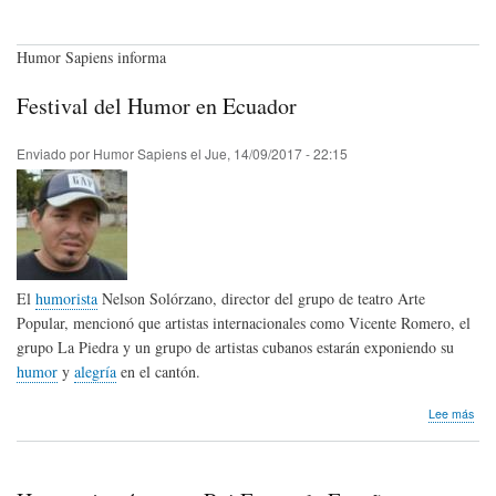
Humor Sapiens informa
Festival del Humor en Ecuador
Enviado por
Humor Sapiens
el
Jue, 14/09/2017 - 22:15
El
humorista
Nelson Solórzano, director del grupo de teatro Arte
Popular, mencionó que artistas internacionales como Vicente Romero, el
grupo La Piedra y un grupo de artistas cubanos estarán exponiendo su
humor
y
alegría
en el cantón.
sob
Lee más
Fest
del
Hum
en