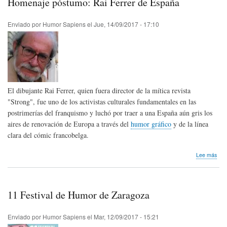
Homenaje póstumo: Rai Ferrer de España
Ecu
Enviado por
Humor Sapiens
el
Jue, 14/09/2017 - 17:10
El dibujante Rai Ferrer, quien fuera director de la mítica revista
"Strong", fue uno de los activistas culturales fundamentales en las
postrimerías del franquismo y luchó por traer a una España aún gris los
aires de renovación de Europa a través del
humor gráfico
y de la línea
clara del cómic francobelga.
sob
Lee más
Hom
pós
Rai
Fer
11 Festival de Humor de Zaragoza
de
Esp
Enviado por
Humor Sapiens
el
Mar, 12/09/2017 - 15:21