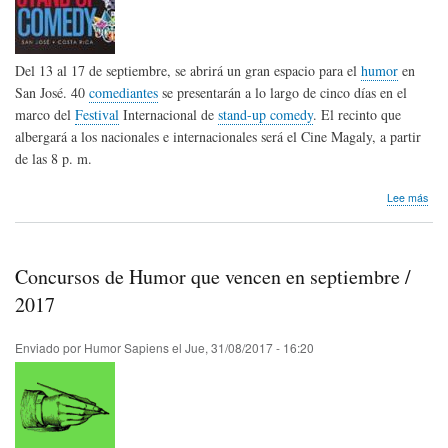
Del 13 al 17 de septiembre, se abrirá un gran espacio para el
humor
en
San José. 40
comediantes
se presentarán a lo largo de cinco días en el
marco del
Festival
Internacional de
stand-up comedy
. El recinto que
albergará a los nacionales e internacionales será el Cine Magaly, a partir
de las 8 p. m.
sob
Lee más
Fest
Inte
de
sta
Concursos de Humor que vencen en septiembre /
up
com
2017
en
Cos
Enviado por
Humor Sapiens
el
Jue, 31/08/2017 - 16:20
Ric