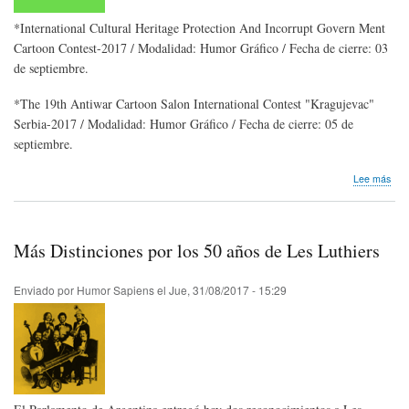
*International Cultural Heritage Protection And Incorrupt Govern Ment
Cartoon Contest-2017 / Modalidad: Humor Gráfico / Fecha de cierre: 03
de septiembre.
*The 19th Antiwar Cartoon Salon International Contest "Kragujevac"
Serbia-2017 / Modalidad: Humor Gráfico / Fecha de cierre: 05 de
septiembre.
sob
Lee más
Con
de
Hum
que
Más Distinciones por los 50 años de Les Luthiers
ven
en
sep
Enviado por
Humor Sapiens
el
Jue, 31/08/2017 - 15:29
/
201