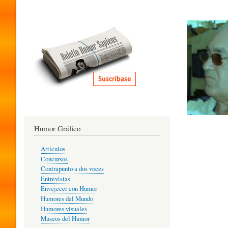
I
T
E
R
Humor Gráfico
A
Artículos
Concursos
T
Contrapunto a dos voces
Entrevistas
Envejecer con Humor
Humores del Mundo
U
Humores visuales
Museos del Humor