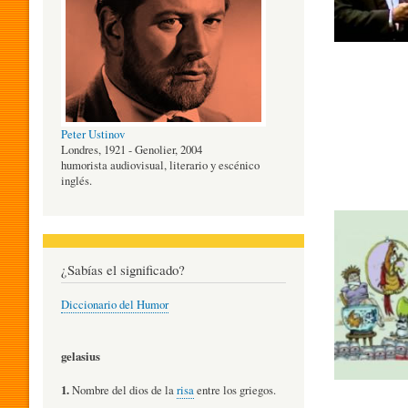
O
G
Peter Ustinov
Í
Londres, 1921 - Genolier, 2004
humorista audiovisual, literario y escénico
inglés.
A
D
¿Sabías el significado?
Diccionario del Humor
E
gelasius
L
1.
Nombre del dios de la
risa
entre los griegos.