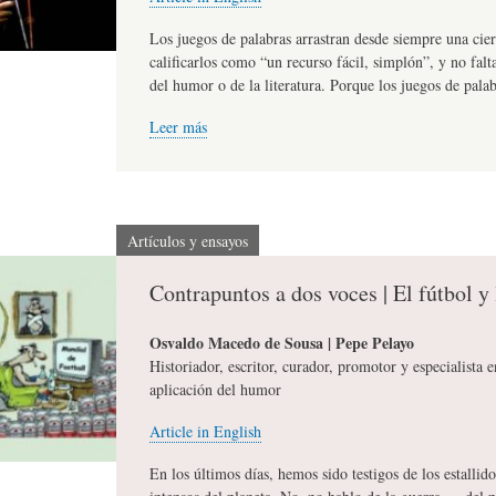
L
R
H
Los juegos de palabras arrastran desde siempre una cie
calificarlos como “un recurso fácil, simplón”, y no fal
del humor o de la literatura. Porque los juegos de pala
O
D
U
Leer más
S
E
M
Artículos y ensayos
Y
L
O
Contrapuntos a dos voces | El fútbol y 
E
A
R
Osvaldo Macedo de Sousa | Pepe Pelayo
Historiador, escritor, curador, promotor y especialista 
aplicación del humor
N
F
B
Article in English
S
A
I
En los últimos días, hemos sido testigos de los estalli