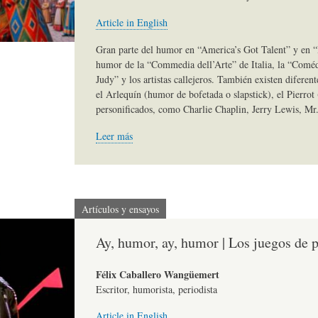
)
N
G
Article in English
Gran parte del humor en “America’s Got Talent” y en “B
humor de la “Commedia dell’Arte” de Italia, la “Coméd
A
D
R
Judy” y los artistas callejeros. También existen diferen
el Arlequín (humor de bofetada o slapstick), el Pierrot (
personificados, como Charlie Chaplin, Jerry Lewis, Mr
R
E
A
Leer más
T
H
F
Í
U
Í
Artículos y ensayos
Ay, humor, ay, humor | Los juegos de p
C
M
A
Félix Caballero Wangüemert
Escritor, humorista, periodista
U
O
-
Article in English