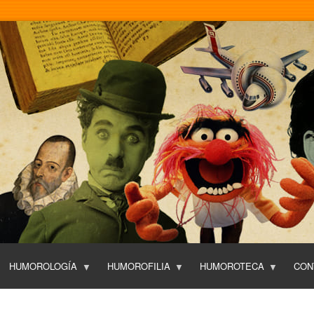
Pasar
al
contenido
principal
HUMOROLOGÍA
HUMOROFILIA
HUMOROTECA
CON
T
O
P