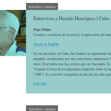
E
P
E
Artículos y ensayos
Entrevista a Hernán Henríquez | Cuba
O
I
L
Pepe Pelayo
R
N
Í
Creador y estudioso de la teoría y la aplicación del hu
Article in English
Í
I
C
En mi juventud, en Cuba, fui fanático al suplemento h
mundial, encabezados por mis coterráneos matanceros
otros. Pero había una tira cómica que me fascinaba. Se
A
Ó
U
“Cuando la furia de los placatanes imperaba sobre la f
(“HH”). Se convirtió enseguida en una tira de culto par
D
N
L
Leer más
E
Y
A
Artículos y ensayos