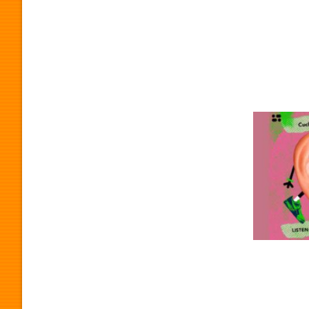
O
G
R
A
M
A
P