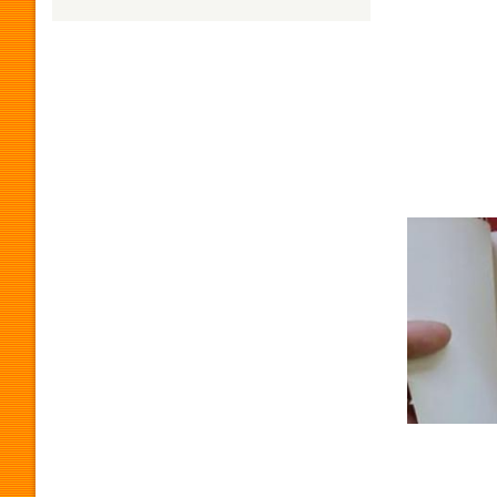
H
U
M
O
R
P
R