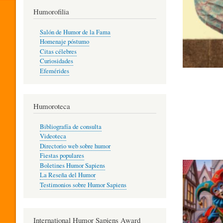
T
Humorofilia
Salón de Humor de la Fama
Homenaje póstumo
I
Citas célebres
Curiosidades
Efemérides
L
Humoroteca
Y
Bibliografía de consulta
Videoteca
H
Directorio web sobre humor
Fiestas populares
Boletines Humor Sapiens
U
La Reseña del Humor
Testimonios sobre Humor Sapiens
M
International Humor Sapiens Award