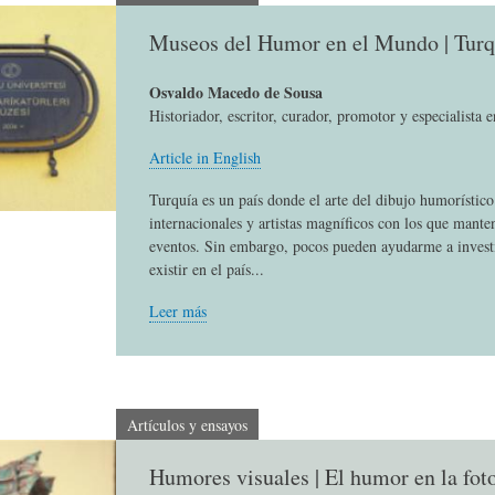
L
A
S
Museos del Humor en el Mundo | Turq
H
C
D
Osvaldo Macedo de Sousa
Historiador, escritor, curador, promotor y especialista 
Article in English
U
T
E
Turquía es un país donde el arte del dibujo humorístic
internacionales y artistas magníficos con los que mante
M
U
H
eventos. Sin embargo, pocos pueden ayudarme a invest
existir en el país...
O
A
U
Leer más
R
L
M
Artículos y ensayos
(
I
O
Humores visuales | El humor en la fot