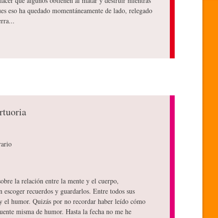
lacer que algunos obtienen al matar y destruir mientras
 pues eso ha quedado momentáneamente de lado, relegado
rra...
rtuoria
rario
sobre la relación entre la mente y el cuerpo,
n escoger recuerdos y guardarlos. Entre todos sus
 y el humor. Quizás por no recordar haber leído cómo
fuente misma de humor. Hasta la fecha no me he