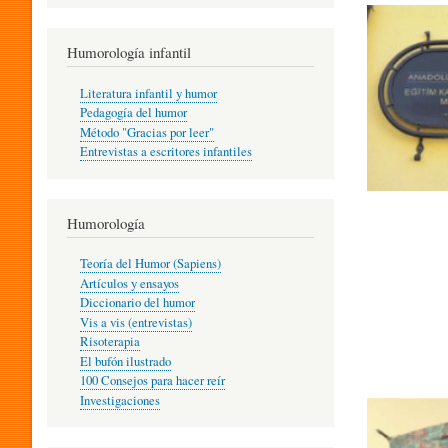
R
Humorología infantil
A
Literatura infantil y humor
Pedagogía del humor
Método "Gracias por leer"
I
Entrevistas a escritores infantiles
N
Humorología
Teoría del Humor (Sapiens)
F
Artículos y ensayos
Diccionario del humor
Vis a vis (entrevistas)
A
Risoterapia
El bufón ilustrado
100 Consejos para hacer reír
Investigaciones
N