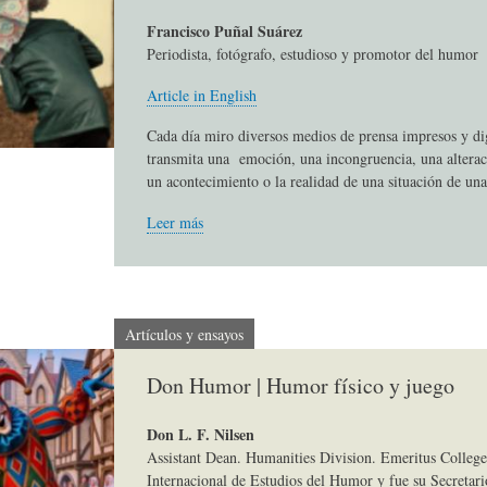
S
D
R
Francisco Puñal Suárez
Periodista, fotógrafo, estudioso y promotor del humor
A
A
B
Article in English
Cada día miro diversos medios de prensa impresos y di
transmita una emoción, una incongruencia, una alterac
P
D
I
un acontecimiento o la realidad de una situación de una
Leer más
I
S
B
E
A
L
Artículos y ensayos
N
L
I
Don Humor | Humor físico y juego
Don L. F. Nilsen
S
Ó
O
Assistant Dean. Humanities Division. Emeritus College
Internacional de Estudios del Humor y fue su Secretari