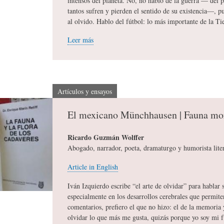
intensos del planeta. No, no hablo de la guerra — del p
tantos sufren y pierden el sentido de su existencia—,
A
M
B
al olvido. Hablo del fútbol: lo más importante de la Tie
Leer más
Y
A
L
O
H
I
Artículos y ensayos
El mexicano Münchhausen | Fauna mo
S
I
O
Ricardo Guzmán Wolffer
Abogado, narrador, poeta, dramaturgo y humorista lite
D
T
G
Article in English
I
O
R
Iván Izquierdo escribe “el arte de olvidar” para hablar 
especialmente en los desarrollos cerebrales que permite
comentarios, prefiero el que no hizo: el de la memoria
C
S
A
olvidar lo que más me gusta, quizás porque yo soy mi 