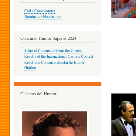
O
Call / Convocatoria
Nominees / Nominados
R
Concurso Humor Sapiens 2024
P
Sobre el Concurso /About the Contest
Results of the International Cartoon Contest
Resultado Concurso Escolar de Humor
E
Gráfico
D
Clásicos del Humor
A
G