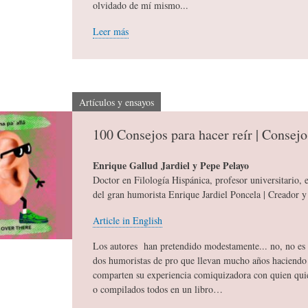
olvidado de mí mismo...
Leer más
C
D
F
I
E
Í
Artículos y ensayos
O
L
A
100 Consejos para hacer reír | Consejo
Enrique Gallud Jardiel y Pepe Pelayo
N
A
-
Doctor en Filología Hispánica, profesor universitario, e
del gran humorista Enrique Jardiel Poncela | Creador y 
A
H
H
Article in English
Los autores han pretendido modestamente... no, no es c
R
I
U
dos humoristas de pro que llevan mucho años haciendo 
comparten su experiencia comiquizadora con quien quie
o compilados todos en un libro…
I
S
M