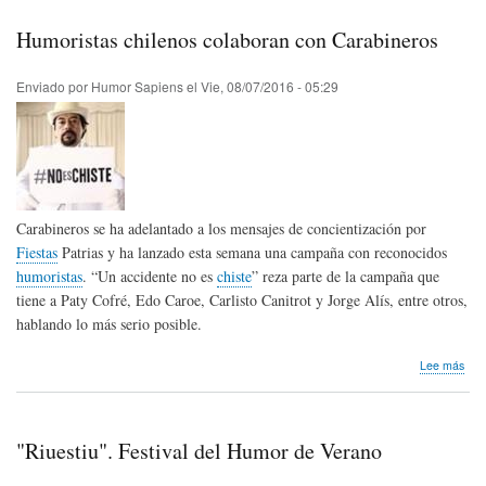
"Ast
Humoristas chilenos colaboran con Carabineros
Enviado por
Humor Sapiens
el
Vie, 08/07/2016 - 05:29
Carabineros se ha adelantado a los mensajes de concientización por
Fiestas
Patrias y ha lanzado esta semana una campaña con reconocidos
humoristas
. “Un accidente no es
chiste
” reza parte de la campaña que
tiene a Paty Cofré, Edo Caroe, Carlisto Canitrot y Jorge Alís, entre otros,
hablando lo más serio posible.
sob
Lee más
Hum
chil
col
con
"Riuestiu". Festival del Humor de Verano
Car