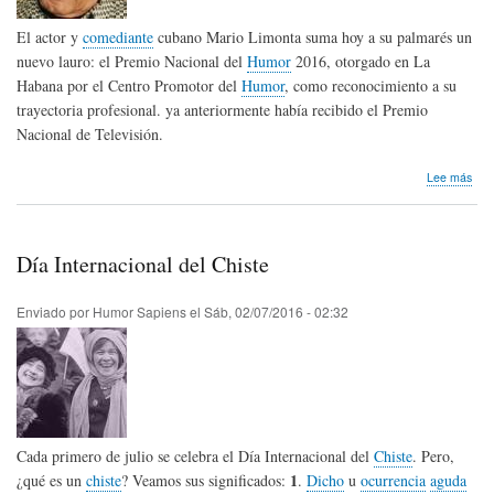
El actor y
comediante
cubano Mario Limonta suma hoy a su palmarés un
nuevo lauro: el Premio Nacional del
Humor
2016, otorgado en La
Habana por el Centro Promotor del
Humor
, como reconocimiento a su
trayectoria profesional. ya anteriormente había recibido el Premio
Nacional de Televisión.
sob
Lee más
Mar
Lim
Pre
Nac
Día Internacional del Chiste
de
Hum
en
Enviado por
Humor Sapiens
el
Sáb, 02/07/2016 - 02:32
Cub
Cada primero de julio se celebra el Día Internacional del
Chiste
. Pero,
1
¿qué es un
chiste
? Veamos sus significados:
.
Dicho
u
ocurrencia
aguda