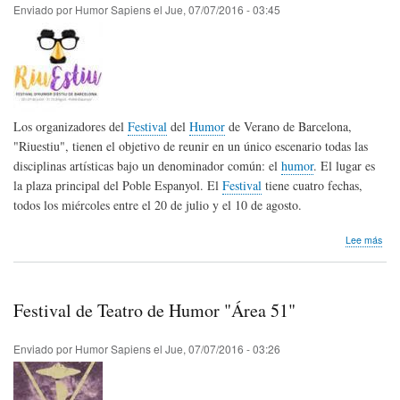
Enviado por
Humor Sapiens
el
Jue, 07/07/2016 - 03:45
Los organizadores del
Festival
del
Humor
de Verano de Barcelona,
"Riuestiu", tienen el objetivo de reunir en un único escenario todas las
disciplinas artísticas bajo un denominador común: el
humor
. El lugar es
la plaza principal del Poble Espanyol. El
Festival
tiene cuatro fechas,
todos los miércoles entre el 20 de julio y el 10 de agosto.
sob
Lee más
"Riu
Fest
del
Hum
Festival de Teatro de Humor "Área 51"
de
Ver
Enviado por
Humor Sapiens
el
Jue, 07/07/2016 - 03:26