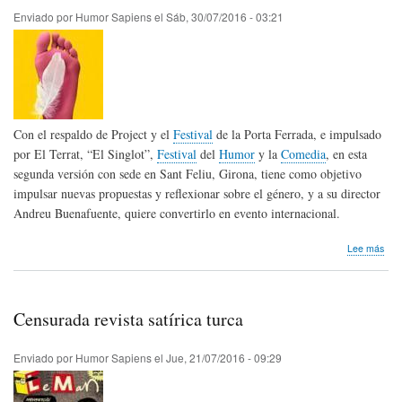
Enviado por
Humor Sapiens
el
Sáb, 30/07/2016 - 03:21
Con el respaldo de Project y el
Festival
de la Porta Ferrada, e impulsado
por El Terrat, “El Singlot”,
Festival
del
Humor
y la
Comedia
, en esta
segunda versión con sede en Sant Feliu, Girona, tiene como objetivo
impulsar nuevas propuestas y reflexionar sobre el género, y a su director
Andreu Buenafuente, quiere convertirlo en evento internacional.
sob
Lee más
El
Sing
Fest
del
Censurada revista satírica turca
Hum
y
la
Enviado por
Humor Sapiens
el
Jue, 21/07/2016 - 09:29
Com