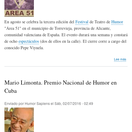
En agosto se celebra la tercera edición del
Festival
de Teatro de
Humor
"Área 51" en el municipio de Torrevieja, provincia de Alicante,
comunidad valenciana de España. El evento durará una semana y constará
de ocho
espectáculos
(dos de ellos en la calle). El cierre corre a cargo del
conocido Pepe Viyuela.
sob
Lee más
Fest
de
Tea
de
Mario Limonta. Premio Nacional de Humor en
Hum
"Ár
Cuba
51"
Enviado por
Humor Sapiens
el
Sáb, 02/07/2016 - 02:49