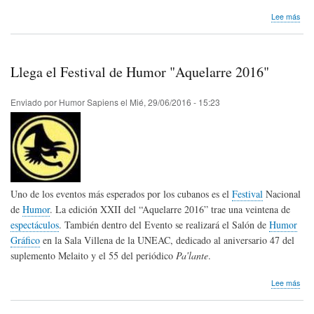
sob
Lee más
II
Fest
Ribe
de
Llega el Festival de Humor "Aquelarre 2016"
Hum
Enviado por
Humor Sapiens
el
Mié, 29/06/2016 - 15:23
Uno de los eventos más esperados por los cubanos es el
Festival
Nacional
de
Humor
. La edición XXII del “Aquelarre 2016” trae una veintena de
espectáculos
. También dentro del Evento se realizará el Salón de
Humor
Gráfico
en la Sala Villena de la UNEAC, dedicado al aniversario 47 del
suplemento Melaito y el 55 del periódico
Paʹlante
.
sob
Lee más
Lle
el