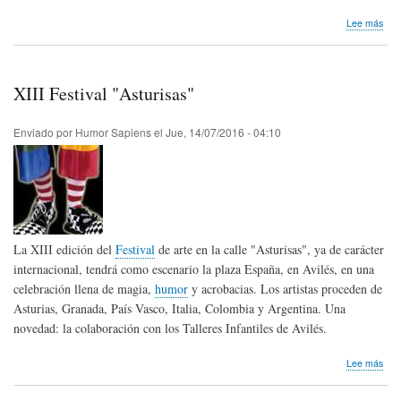
sob
Lee más
II
Fest
201
XIII Festival "Asturisas"
Enviado por
Humor Sapiens
el
Jue, 14/07/2016 - 04:10
La XIII edición del
Festival
de arte en la calle "Asturisas", ya de carácter
internacional, tendrá como escenario la plaza España, en Avilés, en una
celebración llena de magia,
humor
y acrobacias. Los artistas proceden de
Asturias, Granada, País Vasco, Italia, Colombia y Argentina. Una
novedad: la colaboración con los Talleres Infantiles de Avilés.
sob
Lee más
XIII
Fest