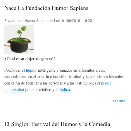
do
Nace La Fundación Humor Sapiens
Hum
Enviado por
Humor Sapiens
el
Lun, 01/08/2016 - 16:23
¿Cuál es su objetivo general?
Promover el
humor
inteligente y sanador en diferentes áreas,
especialmente en el arte, la educación, la salud y las relaciones laborales,
con el fin de facilitar a las personas y a las instituciones el
placer
humorístico
junto al estético y al
lúdico
.
sob
Lee más
Nac
La
Fun
Hum
El Singlot. Festival del Humor y la Comedia
Sap