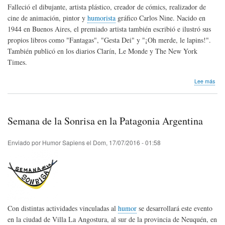
Falleció el dibujante, artista plástico, creador de cómics, realizador de
cine de animación, pintor y
humorista
gráfico Carlos Nine. Nacido en
1944 en Buenos Aires, el premiado artista también escribió e ilustró sus
propios libros como "Fantagas", "Gesta Dei" y "¡Oh merde, le lapins!".
También publicó en los diarios Clarín, Le Monde y The New York
Times.
sob
Lee más
Hom
pós
Car
Nin
Semana de la Sonrisa en la Patagonia Argentina
de
Arg
Enviado por
Humor Sapiens
el
Dom, 17/07/2016 - 01:58
Con distintas actividades vinculadas al
humor
se desarrollará este evento
en la ciudad de Villa La Angostura, al sur de la provincia de Neuquén, en