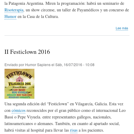
la Patagonia Argentina. Miren la programación: habrá un seminario de
Risoterapia
, un show circense, un taller de Payamédicos y un concurso de
Humor
en la Casa de la Cultura.
sob
Lee más
Sem
de
la
Son
II Festiclown 2016
en
la
Pat
Enviado por
Humor Sapiens
el
Sáb, 16/07/2016 - 10:08
Arg
Una segunda edición del “Festiclown” en Vilagarcía, Galicia. Esta vez
con
cómicos
reconocidos por el gran público como el internacional Leo
Bassi o Pepe Viyuela. entre representantes gallegos, nacionales,
latinoamericanos o alemanes. También, en cuanto al apartado social,
habrá visitas al hospital para llevar las
risas
a los pacientes.