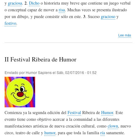
2
y
graciosa
.
.
Dicho
o historieta muy breve que contiene un juego verbal
o conceptual capaz de mover a
risa
. Muchas veces se presenta ilustrado
3
por un dibujo, y puede consistir sólo en este.
. Suceso
gracioso
y
festivo
.
sob
Lee más
Día
Inte
del
Chis
II Festival Ribeira de Humor
Enviado por
Humor Sapiens
el
Sáb, 02/07/2016 - 01:52
Comienza ya la segunda edición del
Festival
Ribeira de
Humor
. Este
evento tiene como objetivo acercar a la comunidad a las diferentes
manifestaciones artísticas de nueva creación cultural, como
clown
, nuevo
circo, teatro de calle y
humor
, para que toda la familia
ría
sanamente.