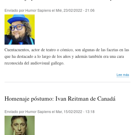
sob
la
Enviado por
Humor Sapiens
el
Mié, 23/02/2022 - 21:06
com
de
situ
Holg
Cub
Cuentacuentos, actor de teatro o cómico, son algunas de las facetas en las
que ha destacado a lo largo de los años y además también era una cara
reconocida del audiovisual gallego.
sob
Lee más
Hom
pós
Ped
Bra
Homenaje póstumo: Ivan Reitman de Canadá
de
Esp
Enviado por
Humor Sapiens
el
Mar, 15/02/2022 - 13:18