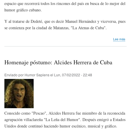
espacio que recorrerá todos los rincones del país en busca de lo mejor del
humor gráfico cubano.
Y al tratarse de Dedeté, que es decir Manuel Hernández y viceversa, pues
se comienza por la ciudad de Matanzas, "La Atenas de Cuba".
sob
Lee más
Eve
teór
Pri
Col
Homenaje póstumo: Alcides Herrera de Cuba
Itin
de
Hum
Enviado por
Humor Sapiens
el
Lun, 07/02/2022 - 22:48
Gráf
Mat
Cub
Conocido como "Pescao", Alcides Herrera fue miembro de la reconocida
agrupación villaclareña "La Leña del Humor". Después emigró a Estados
Unidos donde continuó haciendo humor escénico, musical y gráfico.