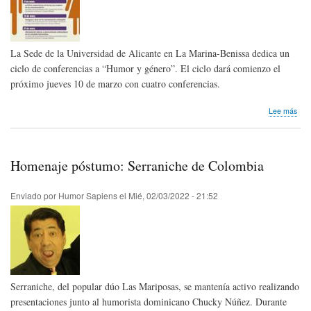
La Sede de la Universidad de Alicante en La Marina-Benissa dedica un
ciclo de conferencias a “Humor y género”. El ciclo dará comienzo el
próximo jueves 10 de marzo con cuatro conferencias.
sob
Lee más
Eve
teór
"Hu
y
Homenaje póstumo: Serraniche de Colombia
gén
Beni
Esp
Enviado por
Humor Sapiens
el
Mié, 02/03/2022 - 21:52
Serraniche, del popular dúo Las Mariposas, se mantenía activo realizando
presentaciones junto al humorista dominicano Chucky Núñez. Durante