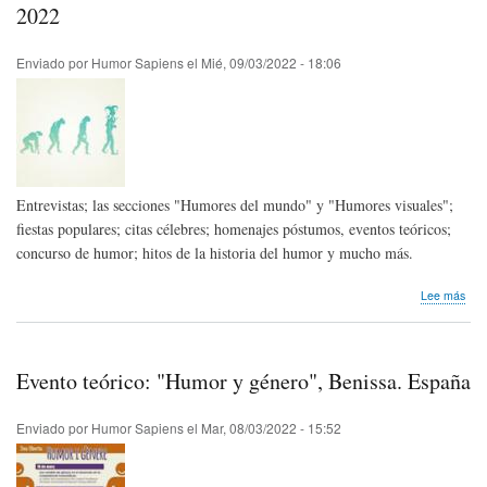
de
2022
hum
/
Enviado por
Humor Sapiens
el
Mié, 09/03/2022 - 18:06
Libr
de
Osv
Mac
de
Sou
Entrevistas; las secciones "Humores del mundo" y "Humores visuales";
fiestas populares; citas célebres; homenajes póstumos, eventos teóricos;
concurso de humor; hitos de la historia del humor y mucho más.
sob
Lee más
Bole
Hum
Sap
cor
Evento teórico: "Humor y género", Benissa. España
a
mar
/
Enviado por
Humor Sapiens
el
Mar, 08/03/2022 - 15:52
202