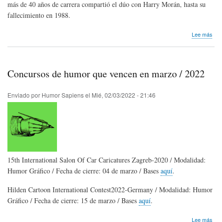
más de 40 años de carrera compartió el dúo con Harry Morán, hasta su
fallecimiento en 1988.
sob
Lee más
Hom
pós
Ser
de
Concursos de humor que vencen en marzo / 2022
Col
Enviado por
Humor Sapiens
el
Mié, 02/03/2022 - 21:46
15th International Salon Of Car Caricatures Zagreb-2020 / Modalidad:
Humor Gráfico / Fecha de cierre: 04 de marzo / Bases
aquí
.
Hilden Cartoon International Contest2022-Germany / Modalidad: Humor
Gráfico / Fecha de cierre: 15 de marzo / Bases
aquí
.
sob
Lee más