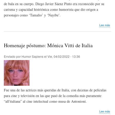
de bala en su cuerpo. Diego Javier Sáenz Pinto era reconocido por su
carisma y capacidad histriónica como humorista que dio origen a
personajes como ‘Tamalio’ y ‘Nayibe’.
sob
Lee más
Hom
pós
Die
Javi
Homenaje póstumo: Mónica Vitti de Italia
Sáe
Pint
de
Enviado por
Humor Sapiens
el
Vie, 04/02/2022 - 13:36
Col
Fue una de las actrices más queridas de Italia, con decenas de películas
para cine y televisión en las que pasó de la comedia más puramente
“all'italiana” al cine intelectual como musa de Antonioni.
sob
Lee más