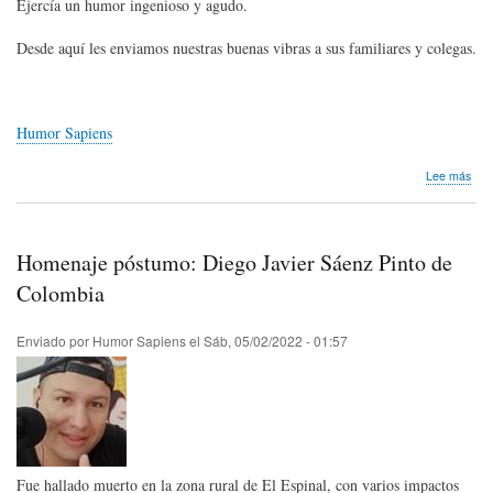
Ejercía un humor ingenioso y agudo.
Desde aquí les enviamos nuestras buenas vibras a sus familiares y colegas.
Humor Sapiens
sob
Lee más
Hom
pós
Alci
Her
Homenaje póstumo: Diego Javier Sáenz Pinto de
de
Cub
Colombia
Enviado por
Humor Sapiens
el
Sáb, 05/02/2022 - 01:57
Fue hallado muerto en la zona rural de El Espinal, con varios impactos