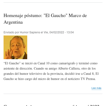
Hom
pós
Món
Vitti
Homenaje póstumo: "El Gaucho" Marco de
de
Itali
Argentina
Enviado por
Humor Sapiens
el
Vie, 04/02/2022 - 13:04
“El Gaucho” se inició en Canal 10 como camarógrafo y terminó como
asistente de dirección. Cuando su amigo Alberto Calliera, otro de los
grandes del humor televisivo de la provincia, decidió irse a Canal 8, El
Gaucho se hizo cargo del micro de humor en el noticiero TV Prensa.
sob
Lee más
Hom
pós
"El
Gau