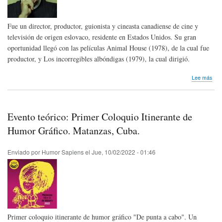
Fue un director, productor, guionista y cineasta canadiense de cine y
televisión de origen eslovaco, residente en Estados Unidos. Su gran
oportunidad llegó con las películas Animal House (1978), de la cual fue
productor, y Los incorregibles albóndigas (1979), la cual dirigió.
sob
Lee más
Hom
pós
Ivan
Rei
Evento teórico: Primer Coloquio Itinerante de
de
Can
Humor Gráfico. Matanzas, Cuba.
Enviado por
Humor Sapiens
el
Jue, 10/02/2022 - 01:46
Primer coloquio itinerante de humor gráfico "De punta a cabo". Un