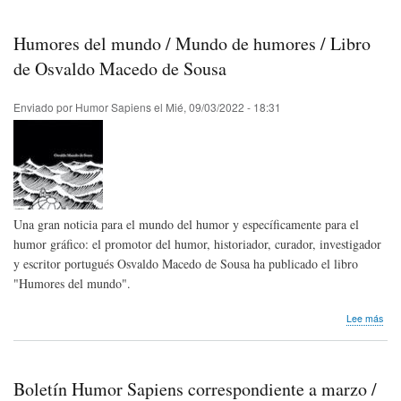
pós
Enr
Pinti
Humores del mundo / Mundo de humores / Libro
de
Arg
de Osvaldo Macedo de Sousa
Enviado por
Humor Sapiens
el
Mié, 09/03/2022 - 18:31
Una gran noticia para el mundo del humor y específicamente para el
humor gráfico: el promotor del humor, historiador, curador, investigador
y escritor portugués Osvaldo Macedo de Sousa ha publicado el libro
"Humores del mundo".
sob
Lee más
Hum
del
mun
/
Boletín Humor Sapiens correspondiente a marzo /
Mun