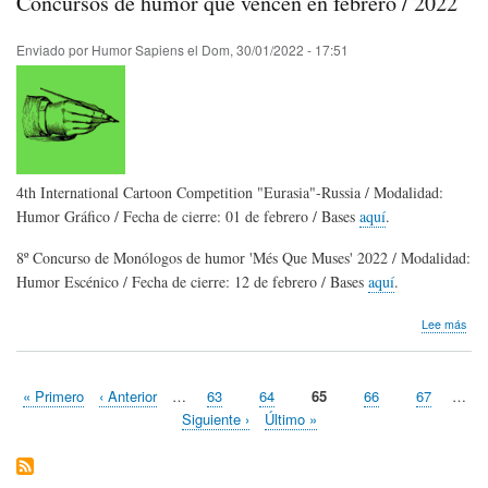
Concursos de humor que vencen en febrero / 2022
Mar
de
Arg
Enviado por
Humor Sapiens
el
Dom, 30/01/2022 - 17:51
4th International Cartoon Competition "Eurasia"-Russia / Modalidad:
Humor Gráfico / Fecha de cierre: 01 de febrero / Bases
aquí
.
8º Concurso de Monólogos de humor 'Més Que Muses' 2022 / Modalidad:
Humor Escénico / Fecha de cierre: 12 de febrero / Bases
aquí
.
sob
Lee más
Con
de
hum
Primera
« Primero
Página
‹ Anterior
…
Page
63
Page
64
Página
65
Page
66
Page
67
…
que
Paginación
página
anterior
actual
ven
Siguiente
Siguiente ›
Última
Último »
en
página
página
febr
/