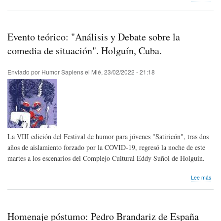
Con
de
hum
que
Evento teórico: "Análisis y Debate sobre la
ven
en
comedia de situación". Holguín, Cuba.
mar
/
Enviado por
Humor Sapiens
el
Mié, 23/02/2022 - 21:18
202
La VIII edición del Festival de humor para jóvenes "Satiricón", tras dos
años de aislamiento forzado por la COVID-19, regresó la noche de este
martes a los escenarios del Complejo Cultural Eddy Suñol de Holguín.
sob
Lee más
Eve
teór
"Aná
y
Homenaje póstumo: Pedro Brandariz de España
Deb